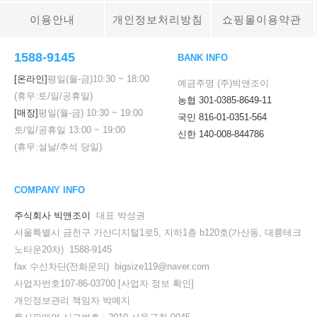
이용안내
개인정보처리방침
쇼핑몰이용약관
1588-9145
BANK INFO
[온라인]
평일(월-금)
10:30
~
18:00
예금주명 (주)빅앤조이
(휴무:토/일/공휴일)
농협 301-0385-8649-11
[매장]
평일(월-금)
10:30
~
19:00
국민 816-01-0351-564
토/일/공휴일
13:00
~
19:00
신한 140-008-844786
(휴무:설날/추석 당일)
COMPANY INFO
주식회사 빅앤조이
대표 박성권
서울특별시 금천구 가산디지털1로5, 지하1층 b120호(가산동, 대륭테크
노타운20차) 1588-9145
fax 수신차단(전화문의) bigsize119@naver.com
사업자번호107-86-03700
[사업자 정보 확인]
개인정보관리 책임자 박예지