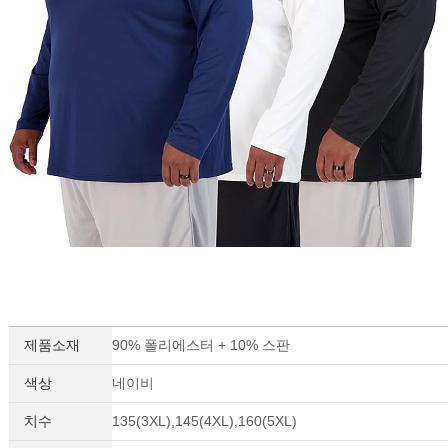
제품소재
90% 폴리에스터 + 10% 스판
색상
네이비
치수
135(3XL),145(4XL),160(5XL)