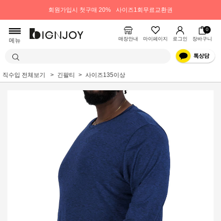
회원가입시 첫구매 20%
사이즈1회무료교환권
0
매장안내
마이페이지
로그인
장바구니
메뉴
직수입 전체보기
긴팔티
사이즈135이상