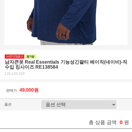
남자큰옷 Real Essentials 기능성긴팔티 베이직(네이비)-직
수입 킹사이즈 RE138584
135,145,160
49,000원
판매가 :
옵션
0
총 상품 금액
원