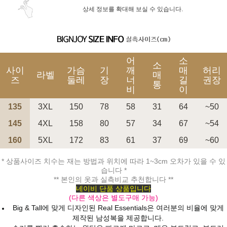
상세 정보를 확대해 보실 수 있습니다.
어
소
소
사이
가슴
기
깨
매
허리
라벨
매
즈
둘레
장
너
길
권장
통
비
이
135
3XL
150
78
58
31
64
~50
145
4XL
158
80
57
34
67
~54
160
5XL
172
83
61
37
69
~60
* 상품사이즈 치수는 재는 방법과 위치에 따라 1~3cm 오차가 있을 수 있
습니다 *
** 본인의 옷과 실측비교 추천합니다 **
네이비 단품 상품입니다
(다른 색상은 별도구매 가능)
Big & Tall에 맞게 디자인된 Real Essentials은 여러분의 비율에 맞게
제작된 남성복을 제공합니다.