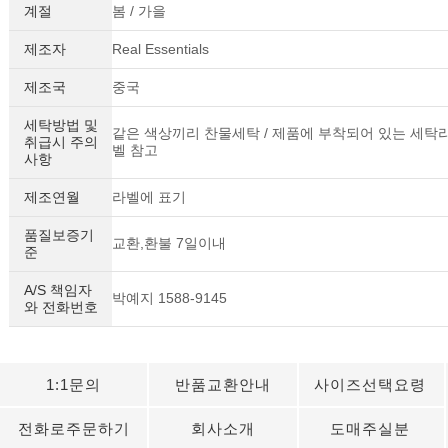
계절
봄 / 가을
제조자
Real Essentials
제조국
중국
세탁방법 및
같은 색상끼리 찬물세탁 / 제품에 부착되어 있는 세탁
취급시 주의
벨 참고
사항
제조연월
라벨에 표기
품질보증기
교환,환불 7일이내
준
A/S 책임자
박예지 1588-9145
와 전화번호
1:1문의
반품교환안내
사이즈선택요령
전화로주문하기
회사소개
도매주실분