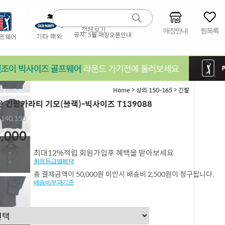
매장안내
찜목록
공지:
5월 매장오픈안내
>
>
Home
상의 150-165
긴팔
 긴팔카라티 기모(블랙)-빅사이즈 T139088
,140,150
,000
최대12%적립 회원가입후 혜택을 받아보세요
회원등급별혜택
총 결제금액이 50,000원 미만시 배송비 2,500원이 청구됩니다.
배송비부과기준