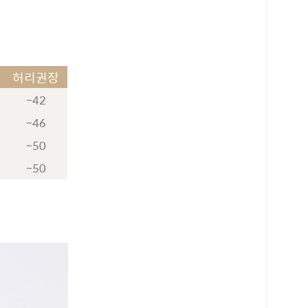
허리권장
~42
~46
~50
~50
로 페이
PAYCO 바로구매