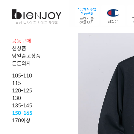
공동구매
신상품
당일출고상품
튼튼의자
105-110
115
120-125
130
135-145
150-165
170이상