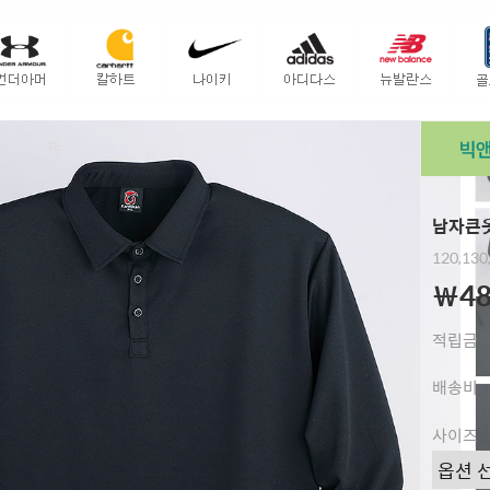
남자큰옷
120,130
￦48
적립금
배송비
사이즈