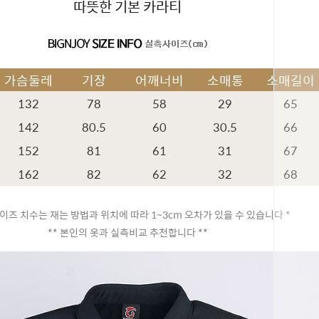
따뜻한 기본 카라티
가슴둘레
기장
어깨너비
소매통
소매길이
132
78
58
29
65
142
80.5
60
30.5
66
152
81
61
31
67
162
82
62
32
68
이즈 치수는 재는 방법과 위치에 따라 1~3cm 오차가 있을 수 있습니다 *
** 본인의 옷과 실측비교 추천합니다 **
페이코 ID