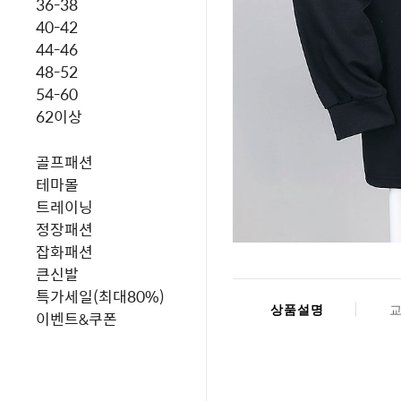
36-38
40-42
44-46
48-52
54-60
62이상
골프패션
테마몰
트레이닝
정장패션
잡화패션
큰신발
특가세일(최대80%)
상품설명
이벤트&쿠폰