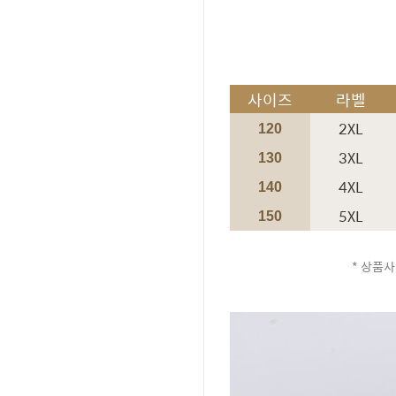
사이즈
라벨
2XL
120
3XL
130
4XL
140
5XL
150
* 상품사