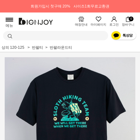
회원가입시 첫구매 20%
사이즈1회무료교환권
0
매장안내
마이페이지
로그인
장바구니
메뉴
상의 120-125
반팔티
반팔라운드티