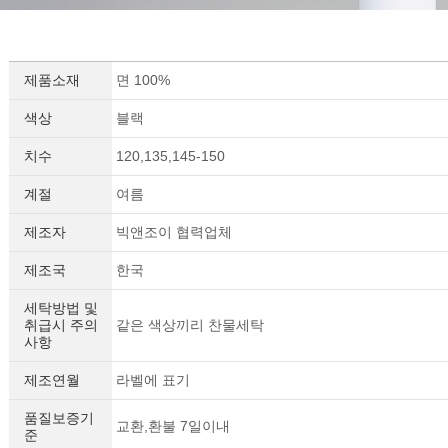
제품소재
면 100%
색상
블랙
치수
120,135,145-150
계절
여름
제조자
빅앤조이 협력업체
제조국
한국
세탁방법 및
취급시 주의
같은 색상끼리 찬물세탁
사항
제조연월
라벨에 표기
품질보증기
교환,환불 7일이내
준