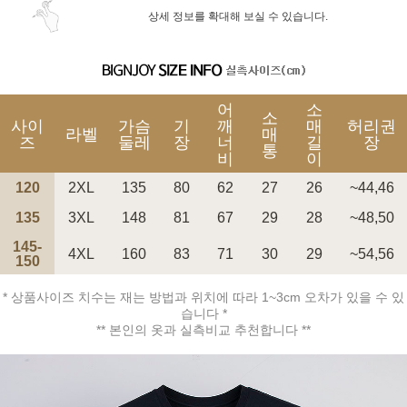
상세 정보를 확대해 보실 수 있습니다.
어
소
소
사이
가슴
기
깨
매
허리권
라벨
매
즈
둘레
장
너
길
장
통
비
이
120
2XL
135
80
62
27
26
~44,46
135
3XL
148
81
67
29
28
~48,50
145-
4XL
160
83
71
30
29
~54,56
150
* 상품사이즈 치수는 재는 방법과 위치에 따라 1~3cm 오차가 있을 수 있
습니다 *
** 본인의 옷과 실측비교 추천합니다 **