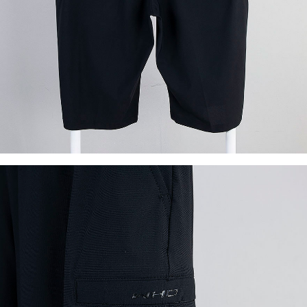
이코 라이프 하