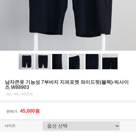
남자큰옷 기능성 7부바지 지퍼포켓 와이드핏(블랙)-빅사이
즈 W88903
~42,~46,~50인치
45,000원
판매가 :
사이즈