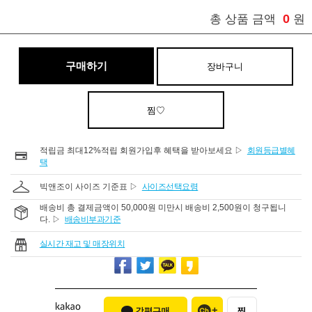
0
총 상품 금액
원
구매하기
장바구니
찜♡
적립금 최대12%적립 회원가입후 혜택을 받아보세요 ▷
회원등급별혜
택
빅앤조이 사이즈 기준표 ▷
사이즈선택요령
배송비 총 결제금액이 50,000원 미만시 배송비 2,500원이 청구됩니
다. ▷
배송비부과기준
실시간 재고 및 매장위치