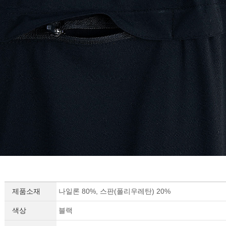
제품소재
나일론 80%, 스판(폴리우레탄) 20%
색상
블랙