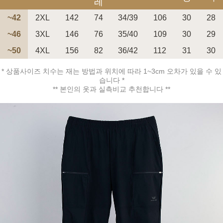
레
~42
2XL
142
74
34/39
106
30
28
~46
3XL
146
76
35/40
109
30
29
~50
4XL
156
82
36/42
112
31
30
페이코 ID로 페
PAYCO 바로구매
* 상품사이즈 치수는 재는 방법과 위치에 따라 1~3cm 오차가 있을 수 있
습니다 *
** 본인의 옷과 실측비교 추천합니다 **