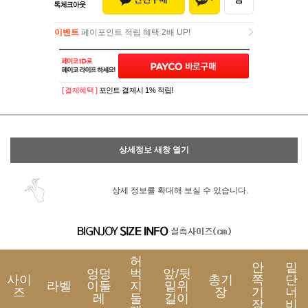
이벤트
페이포인트 적립 혜택 2배 UP!
이벤트
페이포인트 적립 혜택 2배 UP!
[ 결제혜택 ]
포인트 결제시 1% 적립!
상세정보 새창 열기
상세 정보를 확대해 보실 수 있습니다.
허
안
밑
엉덩
벅
앞/뒷
사이
총기
쪽
단
라벨
이둘
지
밑위
즈
장
기
너
레
둘
길이
장
비