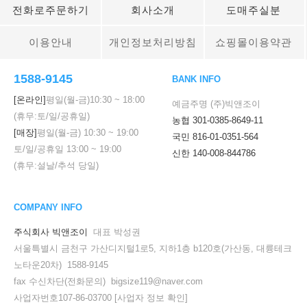
전화로주문하기
회사소개
도매주실분
이용안내
개인정보처리방침
쇼핑몰이용약관
1588-9145
BANK INFO
[온라인]
평일(월-금)
10:30
~
18:00
예금주명 (주)빅앤조이
(휴무:토/일/공휴일)
농협 301-0385-8649-11
[매장]
평일(월-금)
10:30
~
19:00
국민 816-01-0351-564
토/일/공휴일
13:00
~
19:00
신한 140-008-844786
(휴무:설날/추석 당일)
COMPANY INFO
주식회사 빅앤조이
대표 박성권
서울특별시 금천구 가산디지털1로5, 지하1층 b120호(가산동, 대륭테크
노타운20차) 1588-9145
fax 수신차단(전화문의) bigsize119@naver.com
사업자번호107-86-03700
[사업자 정보 확인]