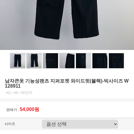
남자큰옷 기능성팬츠 지퍼포켓 와이드핏(블랙)-빅사이즈 W
128911
~42,~46,~50인치
54,000원
판매가 :
사이즈