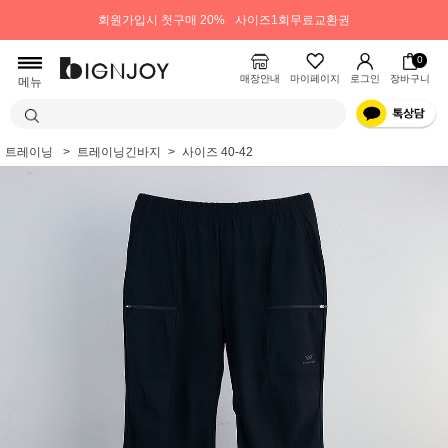
회원가입시 첫구매 20%
사이즈1회무료교환권
0
매장안내
마이페이지
로그인
장바구니
메뉴
트레이닝
트레이닝긴바지
사이즈 40-42