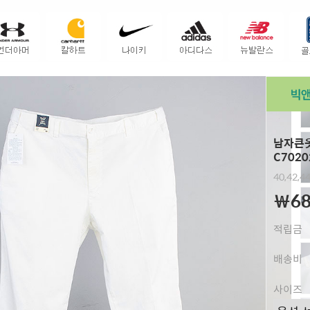
남자큰옷
C7020
40,42,
￦68
적립금
배송비
사이즈