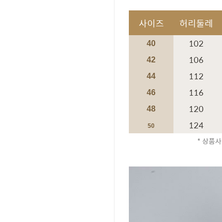
사이즈
허리둘레
102
40
106
42
112
44
116
46
120
48
124
50
* 상품사