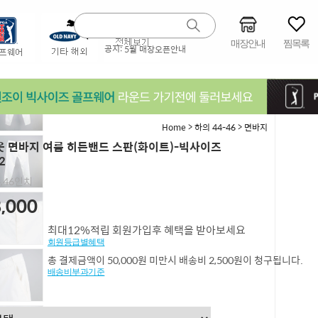
매장안내
찜목록
공지:
5월 매장오픈안내
>
>
Home
하의 44-46
면바지
 면바지 여름 히든밴드 스판(화이트)-빅사이즈
2
44,46인치
,000
최대12%적립 회원가입후 혜택을 받아보세요
회원등급별혜택
총 결제금액이 50,000원 미만시 배송비 2,500원이 청구됩니다.
배송비부과기준