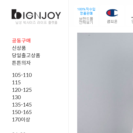
공동구매
신상품
당일출고상품
튼튼의자
105-110
115
120-125
130
135-145
150-165
170이상