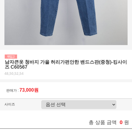
남자큰옷 청바지 가을 허리가편안한 밴드스판(중청)-킹사이
즈 C60567
48,50,52,54
73,000원
판매가 :
사이즈
0
총 상품 금액
원