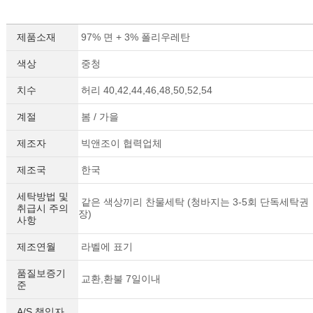
제품소재
97% 면 + 3% 폴리우레탄
색상
중청
치수
허리 40,42,44,46,48,50,52,54
계절
봄 / 가을
제조자
빅앤조이 협력업체
제조국
한국
세탁방법 및
같은 색상끼리 찬물세탁 (청바지는 3-5회 단독세탁권
취급시 주의
장)
사항
제조연월
라벨에 표기
품질보증기
교환,환불 7일이내
준
A/S 책임자