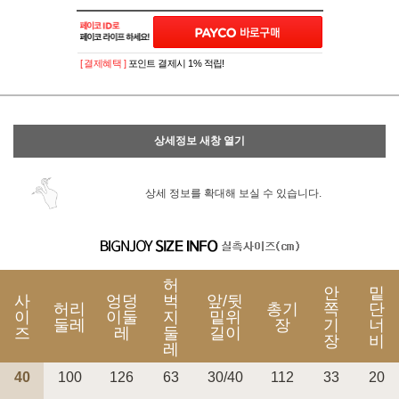
이벤트
페이포인트 적립 혜택 2배 UP!
[ 결제혜택 ]
포인트 결제시 1% 적립!
상세정보 새창 열기
상세 정보를 확대해 보실 수 있습니다.
허
안
밑
사
엉덩
벅
앞/뒷
허리
총기
쪽
단
이
이둘
지
밑위
둘레
장
기
너
즈
레
둘
길이
장
비
레
40
100
126
63
30/40
112
33
20