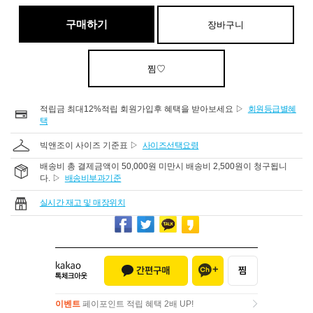
구매하기
장바구니
찜♡
적립금 최대12%적립 회원가입후 혜택을 받아보세요 ▷
회원등급별혜
택
빅앤조이 사이즈 기준표 ▷
사이즈선택요령
배송비 총 결제금액이 50,000원 미만시 배송비 2,500원이 청구됩니
다. ▷
배송비부과기준
실시간 재고 및 매장위치
이벤트
페이포인트 적립 혜택 2배 UP!