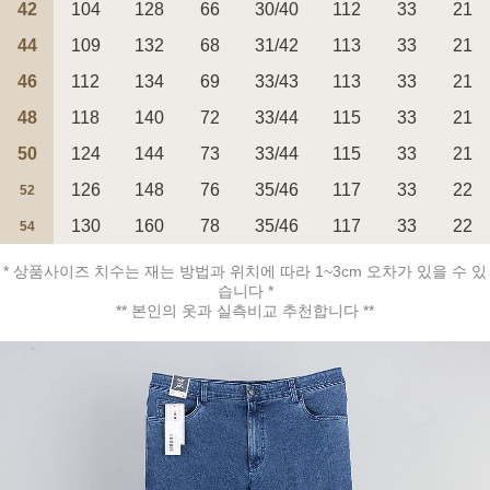
42
104
128
66
30/40
112
33
21
44
109
132
68
31/42
113
33
21
페이코 ID로 페
46
112
134
69
33/43
113
33
21
PAYCO 바로구매
48
118
140
72
33/44
115
33
21
50
124
144
73
33/44
115
33
21
126
148
76
35/46
117
33
22
52
130
160
78
35/46
117
33
22
54
* 상품사이즈 치수는 재는 방법과 위치에 따라 1~3cm 오차가 있을 수 있
습니다 *
** 본인의 옷과 실측비교 추천합니다 **