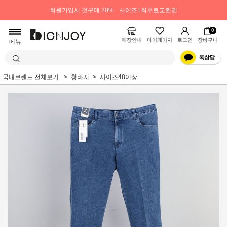
회원가입시 첫구매 20%
사이즈1회무료교환권
0
매장안내
마이페이지
로그인
장바구니
메뉴
국내브랜드 전체보기
청바지
사이즈48이상