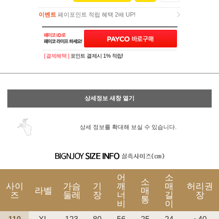
이벤트
페이포인트 적립 혜택 2배 UP!
이벤트
페이포인트 적립 혜택 2배 UP!
[ 결제혜택 ]
포인트 결제시 1% 적립!
상세정보 새창 열기
상세 정보를 확대해 보실 수 있습니다.
어
소
소
사이
가슴
기
깨
매
허리권
라벨
매
즈
둘레
장
너
길
장
통
비
이