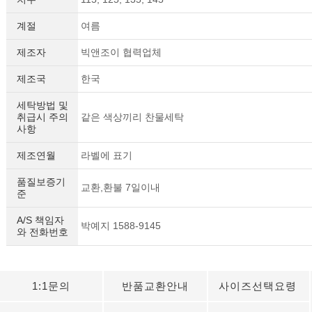
계절
여름
제조자
빅앤조이 협력업체
제조국
한국
세탁방법 및
취급시 주의
같은 색상끼리 찬물세탁
사항
제조연월
라벨에 표기
품질보증기
교환,환불 7일이내
준
A/S 책임자
박예지 1588-9145
와 전화번호
1:1문의
반품교환안내
사이즈선택요령