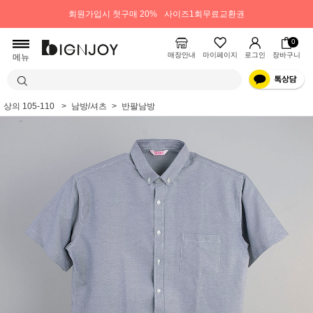
회원가입시 첫구매 20%
사이즈1회무료교환권
0
매장안내
마이페이지
로그인
장바구니
메뉴
상의 105-110
남방/셔츠
반팔남방