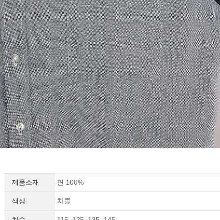
세요!
제품소재
면 100%
색상
차콜
치수
115, 125, 135, 145