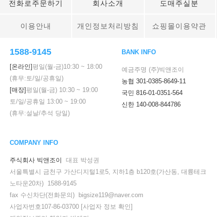
전화로주문하기
회사소개
도매주실분
이용안내
개인정보처리방침
쇼핑몰이용약관
1588-9145
BANK INFO
[온라인]
평일(월-금)
10:30
~
18:00
예금주명 (주)빅앤조이
(휴무:토/일/공휴일)
농협 301-0385-8649-11
[매장]
평일(월-금)
10:30
~
19:00
국민 816-01-0351-564
토/일/공휴일
13:00
~
19:00
신한 140-008-844786
(휴무:설날/추석 당일)
COMPANY INFO
주식회사 빅앤조이
대표 박성권
서울특별시 금천구 가산디지털1로5, 지하1층 b120호(가산동, 대륭테크
노타운20차) 1588-9145
fax 수신차단(전화문의) bigsize119@naver.com
사업자번호107-86-03700
[사업자 정보 확인]