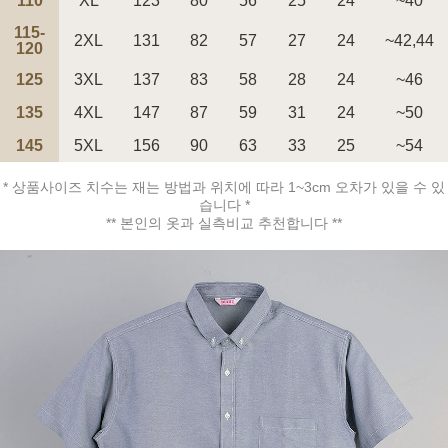
110
XL
123
80
56
25
24
~40
115-
2XL
131
82
57
27
24
~42,44
120
125
3XL
137
83
58
28
24
~46
135
4XL
147
87
59
31
24
~50
페이코 ID로 페
PAYCO 바로구매
145
5XL
156
90
63
33
25
~54
* 상품사이즈 치수는 재는 방법과 위치에 따라 1~3cm 오차가 있을 수 있
습니다 *
** 본인의 옷과 실측비교 추천합니다 **