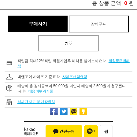
0
총 상품 금액
원
구매하기
장바구니
찜♡
적립금 최대12%적립 회원가입후 혜택을 받아보세요 ▷
회원등급별혜
택
빅앤조이 사이즈 기준표 ▷
사이즈선택요령
배송비 총 결제금액이 50,000원 미만시 배송비 2,500원이 청구됩니
다. ▷
배송비부과기준
실시간 재고 및 매장위치