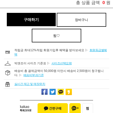
0
총 상품 금액
원
구매하기
장바구니
찜♡
적립금 최대12%적립 회원가입후 혜택을 받아보세요 ▷
회원등급별혜
택
빅앤조이 사이즈 기준표 ▷
사이즈선택요령
배송비 총 결제금액이 50,000원 미만시 배송비 2,500원이 청구됩니
다. ▷
배송비부과기준
실시간 재고 및 매장위치