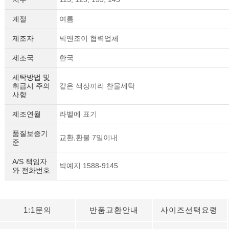
계절
여름
제조자
빅앤조이 협력업체
제조국
한국
세탁방법 및
취급시 주의
같은 색상끼리 찬물세탁
사항
제조연월
라벨에 표기
품질보증기
교환,환불 7일이내
준
A/S 책임자
박예지 1588-9145
와 전화번호
1:1문의
반품교환안내
사이즈선택요령