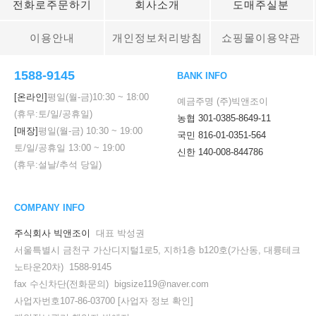
전화로주문하기
회사소개
도매주실분
이용안내
개인정보처리방침
쇼핑몰이용약관
1588-9145
BANK INFO
[온라인]
평일(월-금)
10:30
~
18:00
예금주명 (주)빅앤조이
(휴무:토/일/공휴일)
농협 301-0385-8649-11
[매장]
평일(월-금)
10:30
~
19:00
국민 816-01-0351-564
토/일/공휴일
13:00
~
19:00
신한 140-008-844786
(휴무:설날/추석 당일)
COMPANY INFO
주식회사 빅앤조이
대표 박성권
서울특별시 금천구 가산디지털1로5, 지하1층 b120호(가산동, 대륭테크
노타운20차) 1588-9145
fax 수신차단(전화문의) bigsize119@naver.com
사업자번호107-86-03700
[사업자 정보 확인]