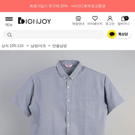
회원가입시 첫구매 20%
사이즈1회무료교환권
0
매장안내
마이페이지
로그인
장바구니
메뉴
상의 105-110
남방/셔츠
반팔남방