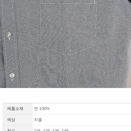
세요!
제품소재
면 100%
색상
차콜
치수
115, 125, 135, 145