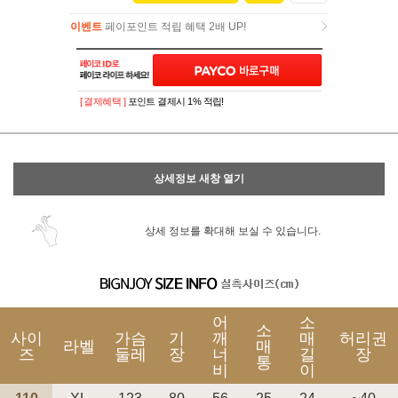
이벤트
페이포인트 적립 혜택 2배 UP!
이벤트
페이포인트 적립 혜택 2배 UP!
[ 결제혜택 ]
포인트 결제시 1% 적립!
상세정보 새창 열기
상세 정보를 확대해 보실 수 있습니다.
어
소
소
사이
가슴
기
깨
매
허리권
라벨
매
즈
둘레
장
너
길
장
통
비
이