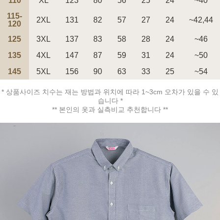
110
XL
123
80
56
25
24
~40
115-
2XL
131
82
57
27
24
~42,44
120
125
3XL
137
83
58
28
24
~46
135
4XL
147
87
59
31
24
~50
페이코 ID로 페
PAYCO 바로구매
145
5XL
156
90
63
33
25
~54
* 상품사이즈 치수는 재는 방법과 위치에 따라 1~3cm 오차가 있을 수 있
습니다 *
** 본인의 옷과 실측비교 추천합니다 **