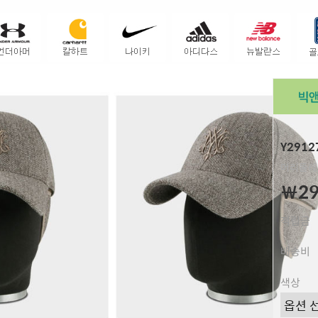
Y291
머리둘레 
￦29
적립금
배송비
색상