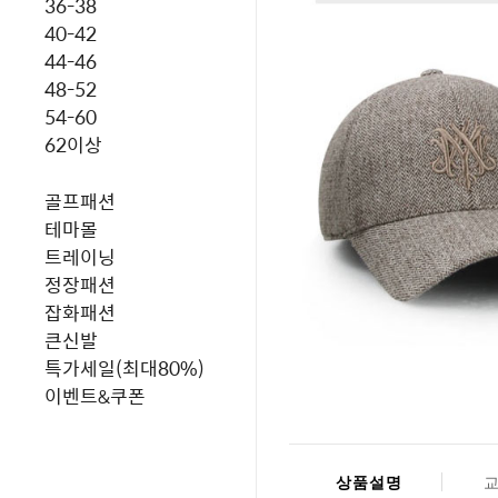
36-38
40-42
44-46
48-52
54-60
62이상
골프패션
테마몰
트레이닝
정장패션
잡화패션
큰신발
특가세일(최대80%)
이벤트&쿠폰
상품설명