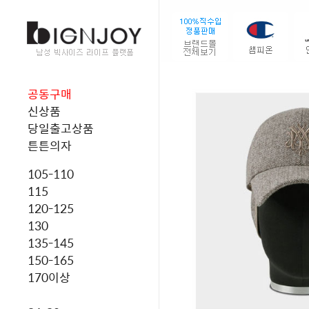
공동구매
신상품
당일출고상품
튼튼의자
105-110
115
120-125
130
135-145
150-165
170이상