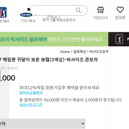
매장안내
찜목록
공지:
5월 매장오픈안내
>
>
Home
잡화패션
빅사이즈모자
27 헤링본 귀달이 보온 볼캡(3색상)-빅사이즈 큰모자
61~64cm
,000
최대12%적립 회원가입후 혜택을 받아보세요
회원등급별혜택
총 결제금액이 50,000원 미만시 배송비 2,500원이 청구됩니다.
배송비부과기준