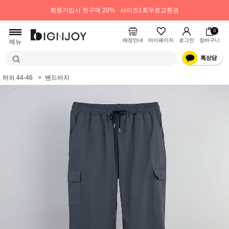
회원가입시 첫구매 20%
사이즈1회무료교환권
0
매장안내
마이페이지
로그인
장바구니
메뉴
하의 44-46
밴드바지