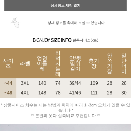
상세정보 새창 열기
상세 정보를 확대해 보실 수 있습니다.
허
안
밑
엉덩
벅
앞/뒷
사이
총기
쪽
단
라벨
이둘
지
밑위
즈
장
기
너
레
둘
길이
장
비
레
~44
3XL
140
74
39/44
109
28
28
~48
4XL
148
78
41/46
111
28
30
* 상품사이즈 치수는 재는 방법과 위치에 따라 1~3cm 오차가 있을 수 있
습니다 *
** 본인의 옷과 실측비교 추천합니다 **