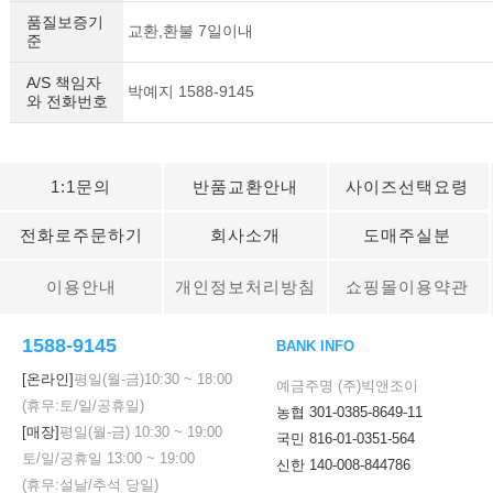
품질보증기
교환,환불 7일이내
준
A/S 책임자
박예지 1588-9145
와 전화번호
1:1문의
반품교환안내
사이즈선택요령
전화로주문하기
회사소개
도매주실분
이용안내
개인정보처리방침
쇼핑몰이용약관
1588-9145
BANK INFO
[온라인]
평일(월-금)
10:30
~
18:00
예금주명 (주)빅앤조이
(휴무:토/일/공휴일)
농협 301-0385-8649-11
[매장]
평일(월-금)
10:30
~
19:00
국민 816-01-0351-564
토/일/공휴일
13:00
~
19:00
신한 140-008-844786
(휴무:설날/추석 당일)