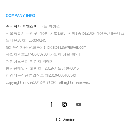
COMPANY INFO
주식회사 빅앤조이
대표 박성권
서울특별시 금천구 가산디지털1로5, 지하1층 b120호(가산동, 대륭테크
노타운20차) 1588-9145
fax 수신차단(전화문의) bigsize119@naver.com
사업자번호107-86-03700
[사업자 정보 확인]
개인정보관리 책임자 박예지
통신판매업 신고번호 : 2019-서울금천-0045
건강기능식품영업신고 제2019-0084005호
copyright since2004©빅앤조이 all rights reserved.
PC Version