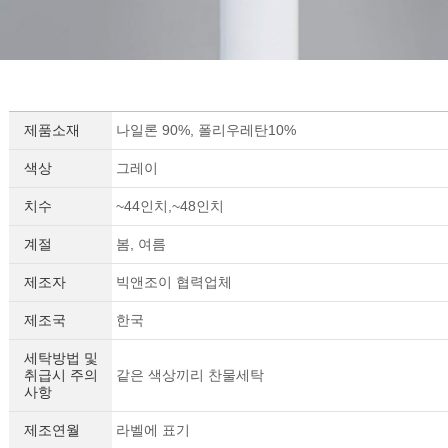
제품소재
나일론 90%, 폴리우레탄10%
색상
그레이
치수
~44인치,~48인치
계절
봄, 여름
제조자
빅앤조이 협력업체
제조국
한국
세탁방법 및
취급시 주의
같은 색상끼리 찬물세탁
사항
제조연월
라벨에 표기