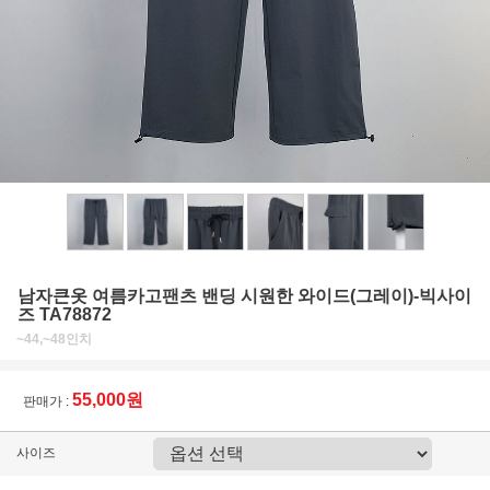
남자큰옷 여름카고팬츠 밴딩 시원한 와이드(그레이)-빅사이
즈 TA78872
~44,~48인치
55,000원
판매가 :
사이즈