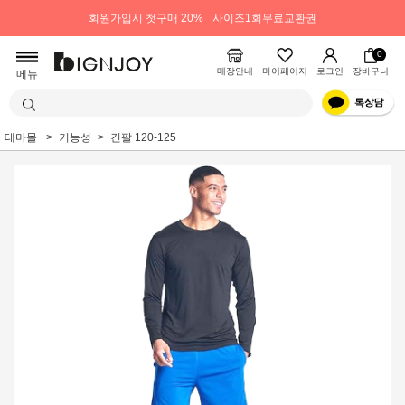
회원가입시 첫구매 20%
사이즈1회무료교환권
0
매장안내
마이페이지
로그인
장바구니
메뉴
테마몰
기능성
긴팔 120-125