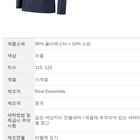
제품소재
90% 폴리에스터 + 10% 스판
색상
차콜
치수
115, 125
계절
사계절
제조자
Real Essentials
제조국
중국
세탁방법 및
같은 색상끼리 찬물세탁 / 제품에 부착되어 있는 세탁
취급시 주의
벨 참고
사항
제조연월
라벨에 표기