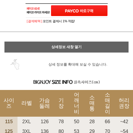
이벤트
페이포인트 적립 혜택 2배 UP!
[ 결제혜택 ]
포인트 결제시 1% 적립!
상세정보 새창 열기
상세 정보를 확대해 보실 수 있습니다.
어
소
소
사이
가슴
기
깨
매
허리
라벨
매
즈
둘레
장
너
길
권장
통
비
이
115
2XL
126
78
50
28
66
~42
125
3XL
136
80
53
29
70
~54