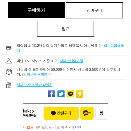
구매하기
장바구니
찜♡
적립금 최대12%적립 회원가입후 혜택을 받아보세요 ▷
회원등급별혜
택
빅앤조이 사이즈 기준표 ▷
사이즈선택요령
배송비 총 결제금액이 50,000원 미만시 배송비 2,500원이 청구됩니
다. ▷
배송비부과기준
실시간 재고 및 매장위치
이벤트
페이포인트 적립 혜택 2배 UP!