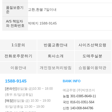
품질보증기
교환,환불 7일이내
준
A/S 책임자
박예지 1588-9145
와 전화번호
1:1문의
반품교환안내
사이즈선택요령
전화로주문하기
회사소개
도매주실분
이용안내
개인정보처리방침
쇼핑몰이용약관
1588-9145
BANK INFO
[온라인]
평일(월-금)
10:30
~
18:00
예금주명 (주)빅앤조이
(휴무:토/일/공휴일)
농협 301-0385-8649-11
[매장]
평일(월-금)
10:30
~
19:00
국민 816-01-0351-564
토/일/공휴일
13:00
~
19:00
신한 140-008-844786