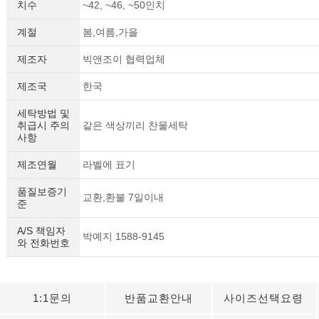
치수
~42, ~46, ~50인치
계절
봄,여름,가을
제조자
빅앤조이 협력업체
제조국
한국
세탁방법 및
취급시 주의
같은 색상끼리 찬물세탁
사항
제조연월
라벨에 표기
품질보증기
교환,환불 7일이내
준
A/S 책임자
박예지 1588-9145
와 전화번호
1:1문의
반품교환안내
사이즈선택요령