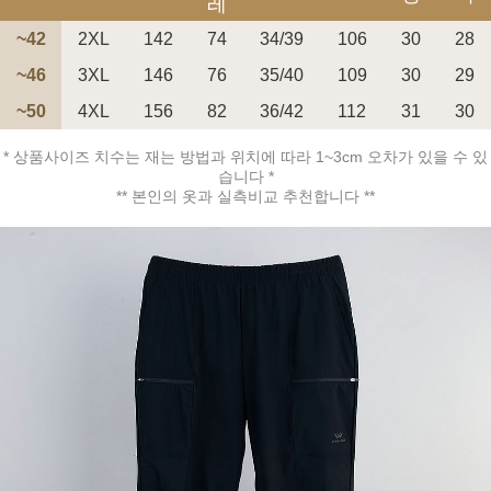
레
~42
2XL
142
74
34/39
106
30
28
~46
3XL
146
76
35/40
109
30
29
~50
4XL
156
82
36/42
112
31
30
페이코 ID로 페
PAYCO 바로구매
* 상품사이즈 치수는 재는 방법과 위치에 따라 1~3cm 오차가 있을 수 있
습니다 *
** 본인의 옷과 실측비교 추천합니다 **