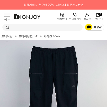
회원가입시 첫구매 20%
사이즈1회무료교환권
0
매장안내
마이페이지
로그인
장바구니
메뉴
트레이닝
트레이닝긴바지
사이즈 40-42