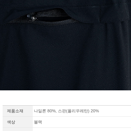
제품소재
나일론 80%, 스판(폴리우레탄) 20%
색상
블랙