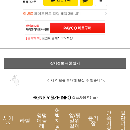
이벤트
페이포인트 적립 혜택 2배 UP!
이벤트
페이포인트 적립 혜택 2배 UP!
[ 결제혜택 ]
포인트 결제시 1% 적립!
상세정보 새창 열기
상세 정보를 확대해 보실 수 있습니다.
허
안
밑
엉덩
벅
앞/뒷
사이
총기
쪽
단
라벨
이둘
지
밑위
즈
장
기
너
레
둘
길이
장
비