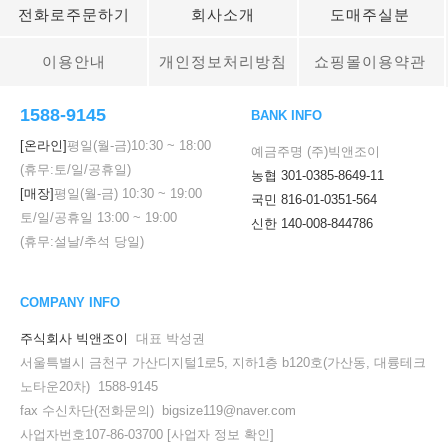
전화로주문하기
회사소개
도매주실분
이용안내
개인정보처리방침
쇼핑몰이용약관
1588-9145
BANK INFO
[온라인]
평일(월-금)
10:30
~
18:00
예금주명 (주)빅앤조이
(휴무:토/일/공휴일)
농협 301-0385-8649-11
[매장]
평일(월-금)
10:30
~
19:00
국민 816-01-0351-564
토/일/공휴일
13:00
~
19:00
신한 140-008-844786
(휴무:설날/추석 당일)
COMPANY INFO
주식회사 빅앤조이
대표 박성권
서울특별시 금천구 가산디지털1로5, 지하1층 b120호(가산동, 대륭테크
노타운20차) 1588-9145
fax 수신차단(전화문의) bigsize119@naver.com
사업자번호107-86-03700
[사업자 정보 확인]