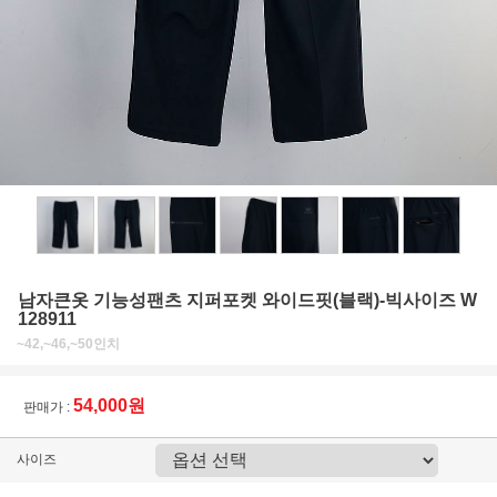
남자큰옷 기능성팬츠 지퍼포켓 와이드핏(블랙)-빅사이즈 W
128911
~42,~46,~50인치
54,000원
판매가 :
사이즈