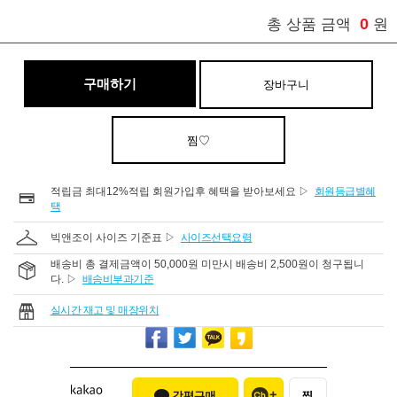
0
총 상품 금액
원
구매하기
장바구니
찜♡
적립금 최대12%적립 회원가입후 혜택을 받아보세요 ▷
회원등급별혜
택
빅앤조이 사이즈 기준표 ▷
사이즈선택요령
배송비 총 결제금액이 50,000원 미만시 배송비 2,500원이 청구됩니
다. ▷
배송비부과기준
실시간 재고 및 매장위치