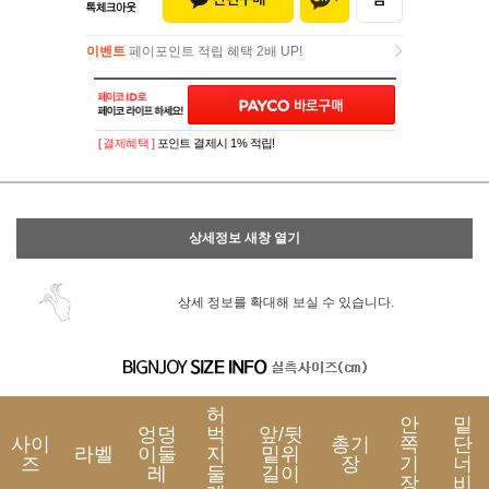
이벤트
페이포인트 적립 혜택 2배 UP!
이벤트
페이포인트 적립 혜택 2배 UP!
[ 결제혜택 ]
포인트 결제시 1% 적립!
상세정보 새창 열기
상세 정보를 확대해 보실 수 있습니다.
허
안
밑
엉덩
벅
앞/뒷
사이
총기
쪽
단
라벨
이둘
지
밑위
즈
장
기
너
레
둘
길이
장
비