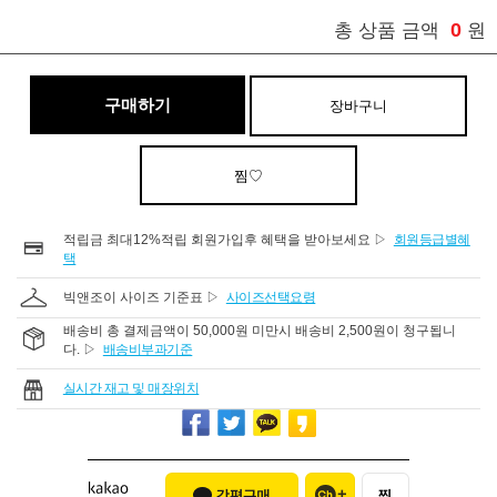
0
총 상품 금액
원
구매하기
장바구니
찜♡
적립금 최대12%적립 회원가입후 혜택을 받아보세요 ▷
회원등급별혜
택
빅앤조이 사이즈 기준표 ▷
사이즈선택요령
배송비 총 결제금액이 50,000원 미만시 배송비 2,500원이 청구됩니
다. ▷
배송비부과기준
실시간 재고 및 매장위치