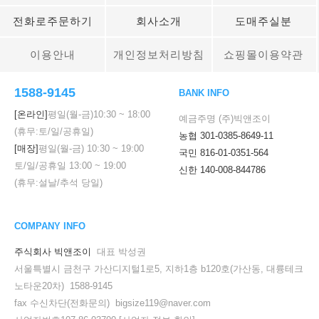
전화로주문하기
회사소개
도매주실분
이용안내
개인정보처리방침
쇼핑몰이용약관
1588-9145
BANK INFO
[온라인]
평일(월-금)
10:30
~
18:00
예금주명 (주)빅앤조이
(휴무:토/일/공휴일)
농협 301-0385-8649-11
[매장]
평일(월-금)
10:30
~
19:00
국민 816-01-0351-564
토/일/공휴일
13:00
~
19:00
신한 140-008-844786
(휴무:설날/추석 당일)
COMPANY INFO
주식회사 빅앤조이
대표 박성권
서울특별시 금천구 가산디지털1로5, 지하1층 b120호(가산동, 대륭테크
노타운20차) 1588-9145
fax 수신차단(전화문의) bigsize119@naver.com