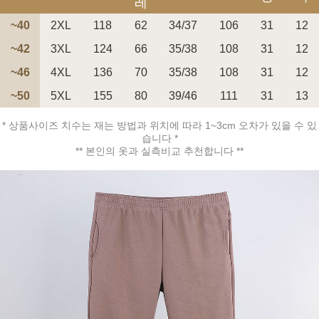
레
~40
2XL
118
62
34/37
106
31
12
~42
3XL
124
66
35/38
108
31
12
~46
4XL
136
70
35/38
108
31
12
페이코 ID로 페
~50
5XL
155
80
39/46
111
31
13
PAYCO 바로구매
* 상품사이즈 치수는 재는 방법과 위치에 따라 1~3cm 오차가 있을 수 있
습니다 *
** 본인의 옷과 실측비교 추천합니다 **