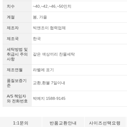
치수
~40,~42,~46,~50인치
계절
봄, 가을
제조자
빅앤조이 협력업체
제조국
한국
세탁방법 및
취급시 주의
같은 색상끼리 찬물세탁
사항
제조연월
라벨에 표기
품질보증기
교환,환불 7일이내
준
A/S 책임자
박예지 1588-9145
와 전화번호
1:1문의
반품교환안내
사이즈선택요령