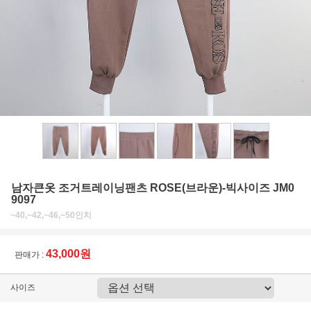
남자큰옷 조거트레이닝팬츠 ROSE(브라운)-빅사이즈 JM0
9097
~40,~42,~46,~50인치
43,000원
판매가 :
사이즈