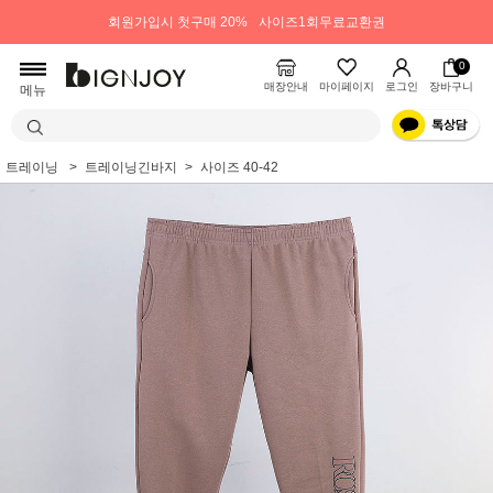
회원가입시 첫구매 20%
사이즈1회무료교환권
0
매장안내
마이페이지
로그인
장바구니
메뉴
트레이닝
트레이닝긴바지
사이즈 40-42