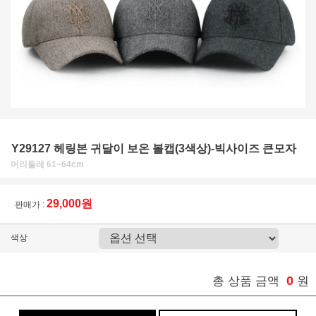
Y29127 헤링본 귀달이 보온 볼캡(3색상)-빅사이즈 큰모자
머리둘레 61~64cm
29,000원
판매가 :
색상
0
총 상품 금액
원