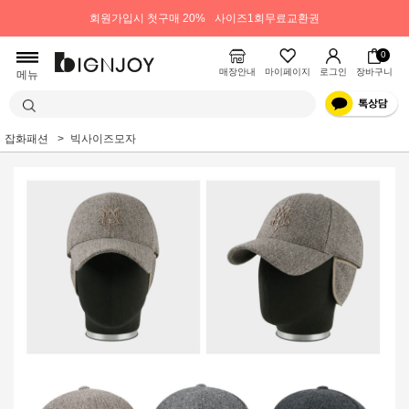
회원가입시 첫구매 20%
사이즈1회무료교환권
0
매장안내
마이페이지
로그인
장바구니
메뉴
잡화패션
빅사이즈모자