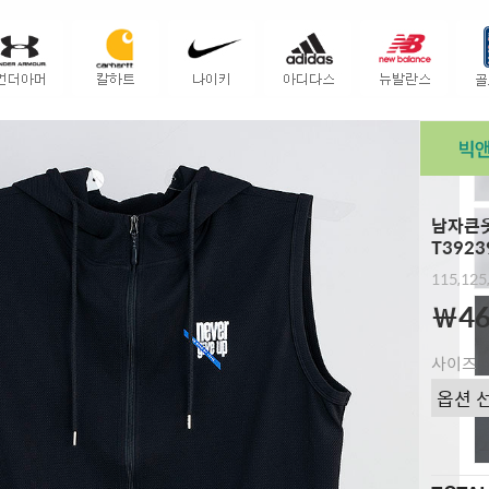
남자큰옷
T3923
115,125
￦46
사이즈