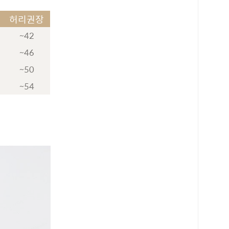
허리권장
~42
~46
~50
~54