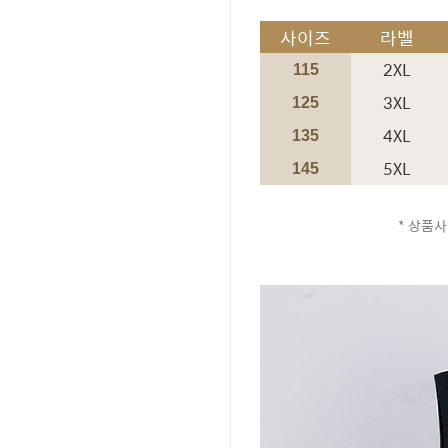
사이즈
라벨
2XL
115
3XL
125
4XL
135
5XL
145
* 상품사