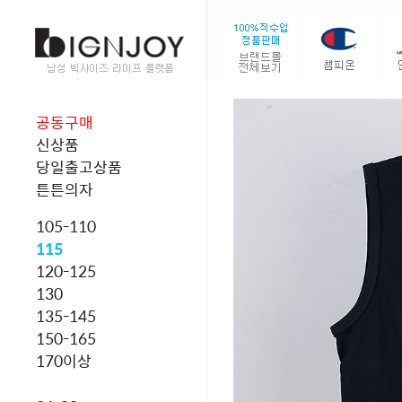
공동구매
신상품
당일출고상품
튼튼의자
105-110
115
120-125
130
135-145
150-165
170이상