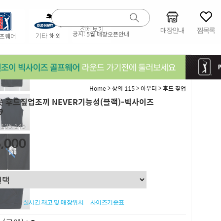
매장안내
찜목록
공지:
5월 매장오픈안내
>
>
>
Home
상의 115
아우터
후드 짚업
 후드짚업조끼 NEVER기능성(블랙)-빅사이즈
9
,135,145
,000
실시간 재고 및 매장위치
사이즈기준표