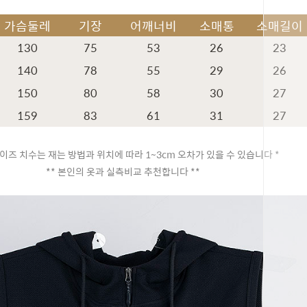
가슴둘레
기장
어깨너비
소매통
소매길이
130
75
53
26
23
140
78
55
29
26
150
80
58
30
27
159
83
61
31
27
이즈 치수는 재는 방법과 위치에 따라 1~3cm 오차가 있을 수 있습니다 *
** 본인의 옷과 실측비교 추천합니다 **