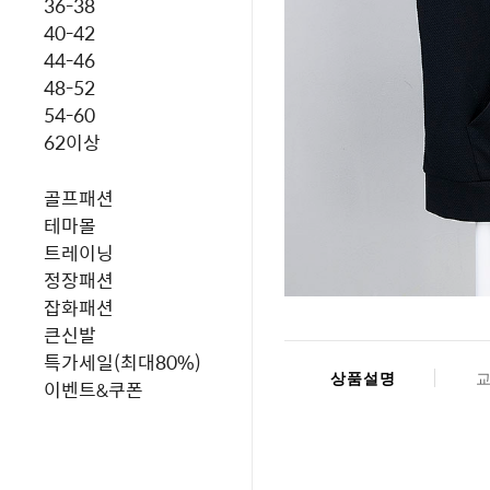
36-38
40-42
44-46
48-52
54-60
62이상
골프패션
테마몰
트레이닝
정장패션
잡화패션
큰신발
특가세일(최대80%)
상품설명
이벤트&쿠폰