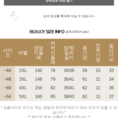
상세정보 새창 열기
상세 정보를 확대해 보실 수 있습니다.
허
안
밑
엉덩
벅
앞/뒷
총
사이
쪽
단
라벨
이둘
지
밑위
기
즈
기
너
레
둘
길이
장
장
비
레
~44
2XL
140
76
34/39
59
10
33
~48
3XL
148
79
36/41
61
11
34
~50
4XL
154
82
35/41
62
11
36
~54
5XL
160
85
38/43
62
11
37
* 상품사이즈 치수는 재는 방법과 위치에 따라 1~3cm 오차가 있을 수 있
습니다 *
** 본인의 옷과 실측비교 추천합니다 **