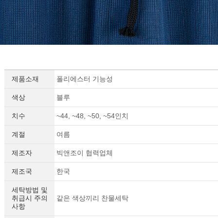
제품소재
폴리에스터 기능성
색상
블루
치수
~44, ~48, ~50, ~54인치
계절
여름
제조자
빅앤조이 협력업체
제조국
한국
세탁방법 및
취급시 주의
같은 색상끼리 찬물세탁
사항