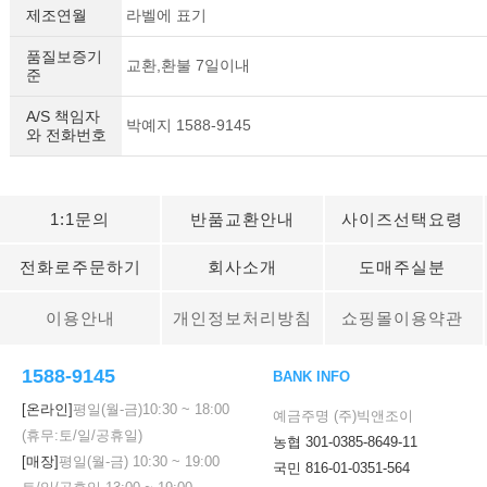
제조연월
라벨에 표기
품질보증기
교환,환불 7일이내
준
A/S 책임자
박예지 1588-9145
와 전화번호
1:1문의
반품교환안내
사이즈선택요령
전화로주문하기
회사소개
도매주실분
이용안내
개인정보처리방침
쇼핑몰이용약관
1588-9145
BANK INFO
[온라인]
평일(월-금)
10:30
~
18:00
예금주명 (주)빅앤조이
(휴무:토/일/공휴일)
농협 301-0385-8649-11
[매장]
평일(월-금)
10:30
~
19:00
국민 816-01-0351-564