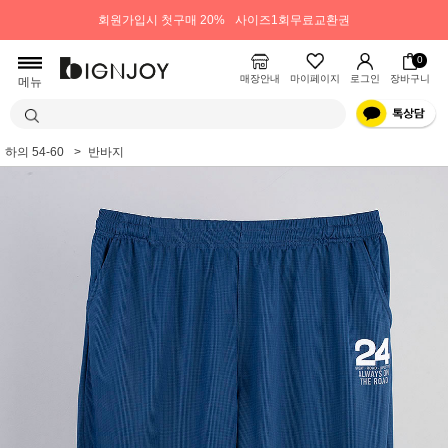
회원가입시 첫구매 20%
사이즈1회무료교환권
0
매장안내
마이페이지
로그인
장바구니
메뉴
하의 54-60
반바지