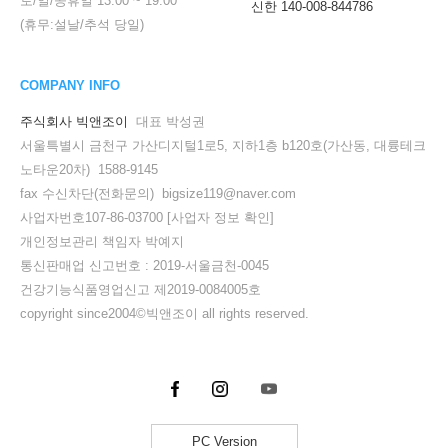
토/일/공휴일
13:00
~
19:00
신한 140-008-844786
(휴무:설날/추석 당일)
COMPANY INFO
주식회사 빅앤조이
대표 박성권
서울특별시 금천구 가산디지털1로5, 지하1층 b120호(가산동, 대륭테크
노타운20차) 1588-9145
fax 수신차단(전화문의) bigsize119@naver.com
사업자번호107-86-03700
[사업자 정보 확인]
개인정보관리 책임자 박예지
통신판매업 신고번호 : 2019-서울금천-0045
건강기능식품영업신고 제2019-0084005호
copyright since2004©빅앤조이 all rights reserved.
PC Version