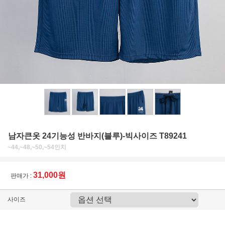
남자큰옷 24기능성 반바지(블루)-빅사이즈 T89241
~44,~48,~50,~54인치
31,000원
판매가 :
사이즈