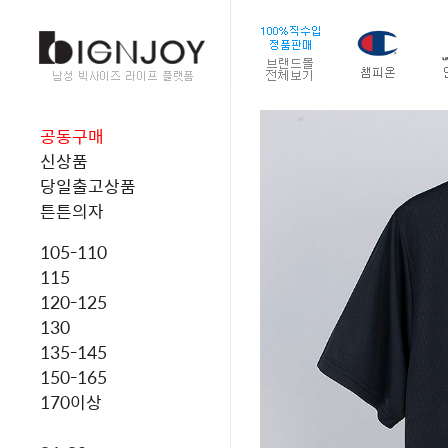
공동구매
신상품
당일출고상품
튼튼의자
105-110
115
120-125
130
135-145
150-165
170이상