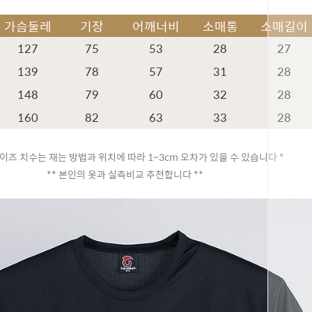
가슴둘레
기장
어깨너비
소매통
소매길이
127
75
53
28
27
139
78
57
31
28
148
79
60
32
28
160
82
63
33
28
이즈 치수는 재는 방법과 위치에 따라 1~3cm 오차가 있을 수 있습니다 *
** 본인의 옷과 실측비교 추천합니다 **