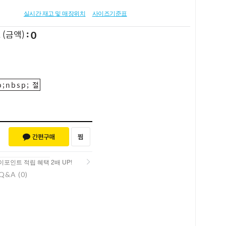
실시간 재고 및 매장위치
사이즈기준표
0
L
(금액)
;nbsp; 절
포인트 적립 혜택 2배 UP!
Q&A (0)
포인트 적립 혜택 2배 UP!