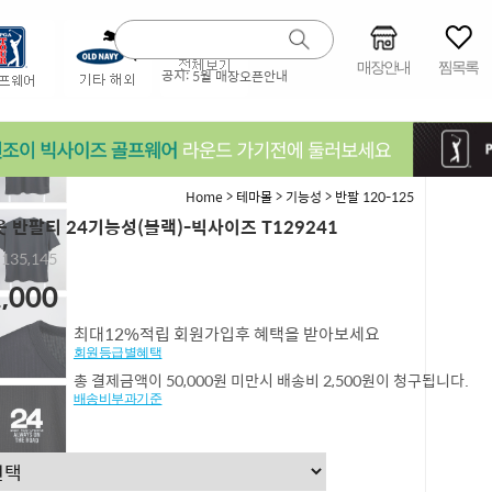
매장안내
찜목록
공지:
5월 매장오픈안내
>
>
>
Home
테마몰
기능성
반팔 120-125
 반팔티 24기능성(블랙)-빅사이즈 T129241
,135,145
,000
최대12%적립 회원가입후 혜택을 받아보세요
회원등급별혜택
총 결제금액이 50,000원 미만시 배송비 2,500원이 청구됩니다.
배송비부과기준