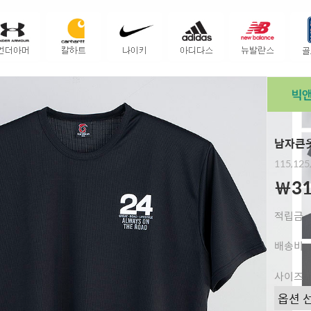
남자큰옷
115,125
￦31
적립금
배송비
사이즈