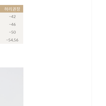
허리권장
~42
~46
~50
~54,56