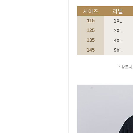
사이즈
라벨
2XL
115
3XL
125
4XL
135
5XL
145
* 상품사