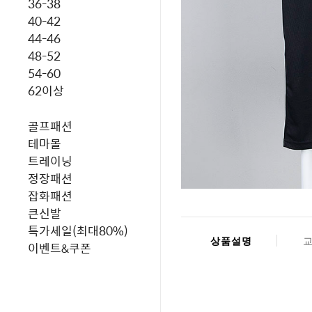
36-38
40-42
44-46
48-52
54-60
62이상
골프패션
테마몰
트레이닝
정장패션
잡화패션
큰신발
특가세일(최대80%)
상품설명
이벤트&쿠폰