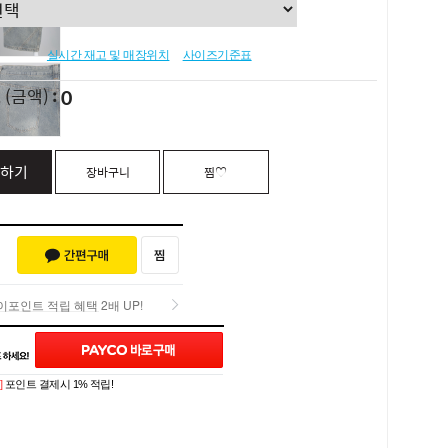
실시간 재고 및 매장위치
사이즈기준표
0
L
(금액)
하기
장바구니
찜♡
포인트 적립 혜택 2배 UP!
포인트 적립 혜택 2배 UP!
Q&A (0)
]
포인트 결제시 1% 적립!