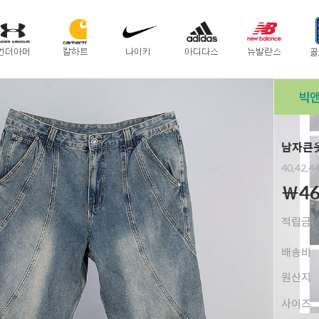
남자큰옷
40,42,4
￦46
적립금
배송비
원산지
사이즈