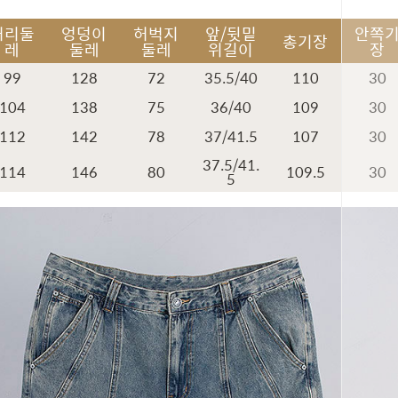
허리둘
엉덩이
허벅지
앞/뒷밑
안쪽
총기장
레
둘레
둘레
위길이
장
99
128
72
35.5/40
110
30
104
138
75
36/40
109
30
112
142
78
37/41.5
107
30
37.5/41.
114
146
80
109.5
30
5
페이코 ID