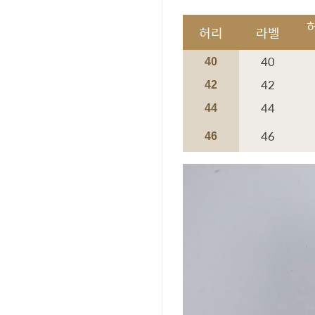
허리
라벨
40
40
42
42
44
44
46
46