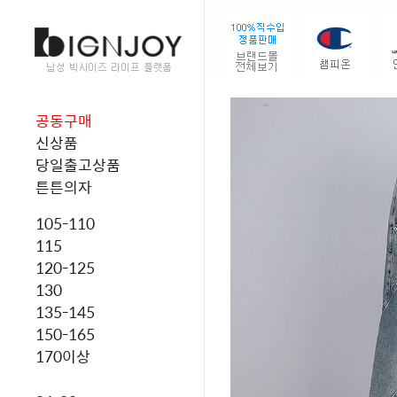
공동구매
신상품
당일출고상품
튼튼의자
105-110
115
120-125
130
135-145
150-165
170이상