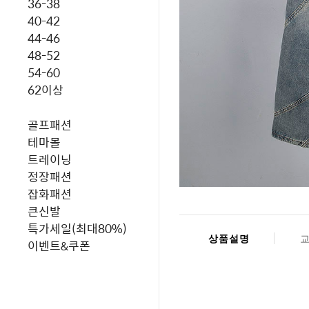
36-38
40-42
44-46
48-52
54-60
62이상
골프패션
테마몰
트레이닝
정장패션
잡화패션
큰신발
특가세일(최대80%)
상품설명
이벤트&쿠폰