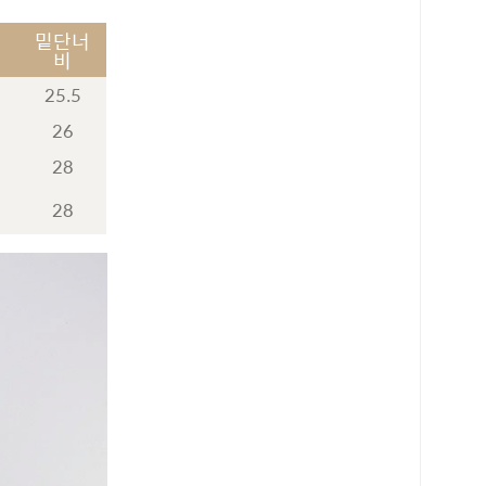
기
밑단너
비
25.5
26
28
28
로 페이
PAYCO 바로구매