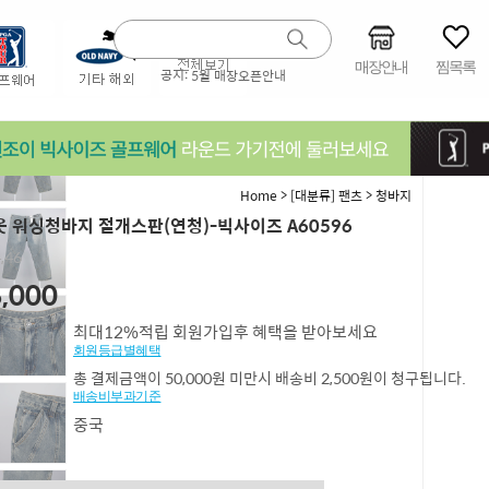
매장안내
찜목록
공지:
5월 매장오픈안내
>
>
Home
[대분류] 팬츠
청바지
 워싱청바지 절개스판(연청)-빅사이즈 A60596
4,46
,000
최대12%적립 회원가입후 혜택을 받아보세요
회원등급별혜택
총 결제금액이 50,000원 미만시 배송비 2,500원이 청구됩니다.
배송비부과기준
중국