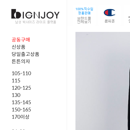
공동구매
신상품
당일출고상품
튼튼의자
105-110
115
120-125
130
135-145
150-165
170이상