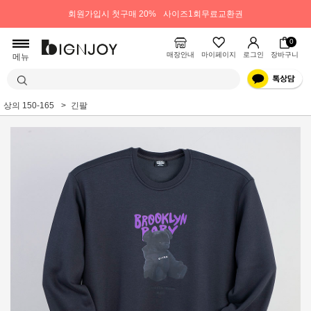
회원가입시 첫구매 20%
사이즈1회무료교환권
0
매장안내
마이페이지
로그인
장바구니
메뉴
상의 150-165
긴팔