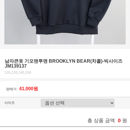
남자큰옷 기모맨투맨 BROOKLYN BEAR(차콜)-빅사이즈
JM139137
120,130,140,150
41,000원
판매가 :
사이즈
0
총 상품 금액
원