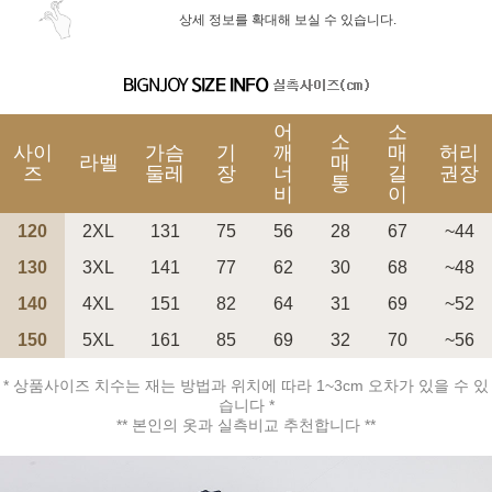
상세 정보를 확대해 보실 수 있습니다.
어
소
소
사이
가슴
기
깨
매
허리
라벨
매
즈
둘레
장
너
길
권장
통
비
이
120
2XL
131
75
56
28
67
~44
130
3XL
141
77
62
30
68
~48
140
4XL
151
82
64
31
69
~52
150
5XL
161
85
69
32
70
~56
* 상품사이즈 치수는 재는 방법과 위치에 따라 1~3cm 오차가 있을 수 있
습니다 *
** 본인의 옷과 실측비교 추천합니다 **