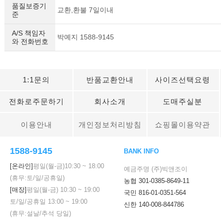
품질보증기
교환,환불 7일이내
준
A/S 책임자
박예지 1588-9145
와 전화번호
1:1문의
반품교환안내
사이즈선택요령
전화로주문하기
회사소개
도매주실분
이용안내
개인정보처리방침
쇼핑몰이용약관
1588-9145
BANK INFO
[온라인]
평일(월-금)
10:30
~
18:00
예금주명 (주)빅앤조이
(휴무:토/일/공휴일)
농협 301-0385-8649-11
[매장]
평일(월-금)
10:30
~
19:00
국민 816-01-0351-564
토/일/공휴일
13:00
~
19:00
신한 140-008-844786
(휴무:설날/추석 당일)