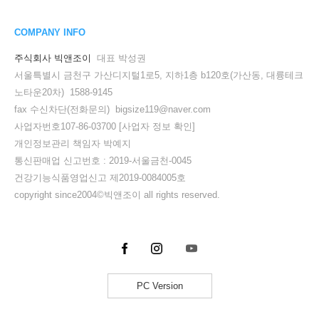
COMPANY INFO
주식회사 빅앤조이
대표 박성권
서울특별시 금천구 가산디지털1로5, 지하1층 b120호(가산동, 대륭테크
노타운20차) 1588-9145
fax 수신차단(전화문의) bigsize119@naver.com
사업자번호107-86-03700
[사업자 정보 확인]
개인정보관리 책임자 박예지
통신판매업 신고번호 : 2019-서울금천-0045
건강기능식품영업신고 제2019-0084005호
copyright since2004©빅앤조이 all rights reserved.
PC Version