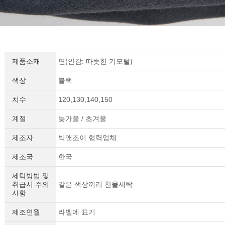
제품소재
면(안감: 따뜻한 기모털)
색상
블랙
치수
120,130,140,150
계절
늦가을 / 초겨울
제조자
빅앤조이 협력업체
제조국
한국
세탁방법 및
취급시 주의
같은 색상끼리 찬물세탁
사항
제조연월
라벨에 표기