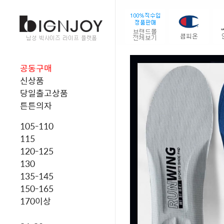
공동구매
신상품
당일출고상품
튼튼의자
105-110
115
120-125
130
135-145
150-165
170이상