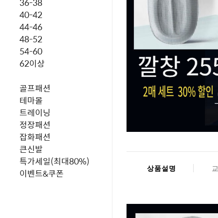
36-38
40-42
44-46
48-52
54-60
62이상
골프패션
테마몰
트레이닝
정장패션
잡화패션
큰신발
특가세일(최대80%)
상품설명
이벤트&쿠폰