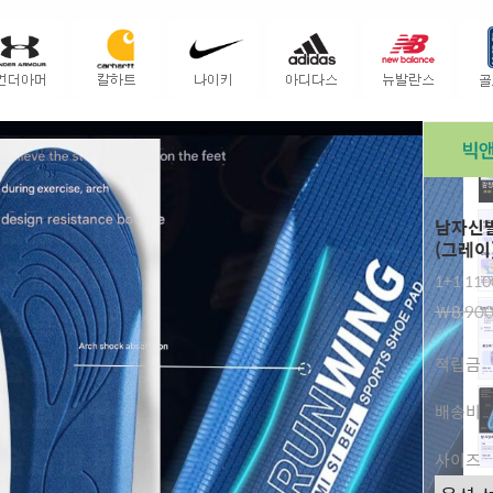
남자신발
(그레이
1+1 11
￦8,90
적립금
배송비
사이즈