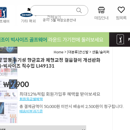
매장안내
찜목록
공지:
5월 매장오픈안내
>
>
Home
[대분류]큰신발
샌들/슬리퍼
 깔창 통기성 향균효과 체형교정 걸음걸이 개선완화
)-빅사이즈 직수입 LI49131
000원
0
￦7,900
최대12%적립 회원가입후 혜택을 받아보세요
회원등급별혜택
총 결제금액이 50,000원 미만시 배송비 2,500원이 청구됩니다.
배송비부과기준