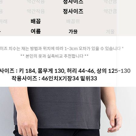
정사이즈
음
약간작음
약간큼
정사이즈
음
약간작음
약간큼
배꼽
아래
배꼽위
봄
여름
가을
겨울
이즈 치수는 재는 방법과 위치에 따라 1~3cm 오차가 있을 수 있습니다 *
** 본인의 옷과 실측비교 추천합니다 **
이즈 : 키 184, 몸무게 130, 허리 44-46, 상의 125-130
착용사이즈 : 46인치X기장34 밑위33