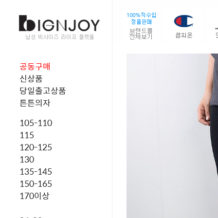
공동구매
신상품
당일출고상품
튼튼의자
105-110
115
120-125
130
135-145
150-165
170이상