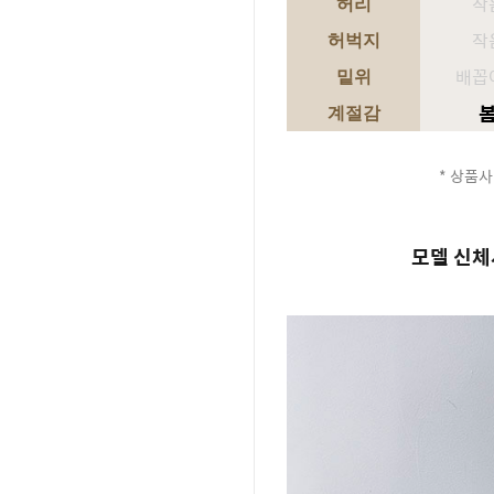
작
허리
작
허벅지
배꼽
밑위
계절감
* 상품사
모델 신체사