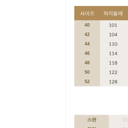
사이즈
허리둘레
101
40
104
42
110
44
114
46
118
48
122
50
128
52
없
스판