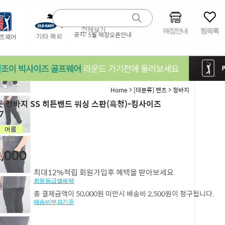
매장안내
찜목록
공지:
5월 매장오픈안내
>
>
Home
[대분류] 팬츠
청바지
 청바지 SS 히든밴드 워싱 스판(흑청)-킹사이즈
7
0,52
,000
최대12%적립 회원가입후 혜택을 받아보세요
회원등급별혜택
총 결제금액이 50,000원 미만시 배송비 2,500원이 청구됩니다.
배송비부과기준