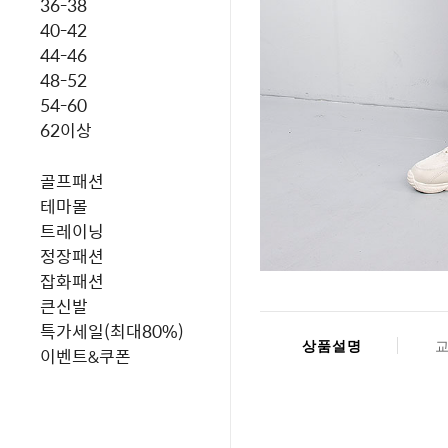
36-38
40-42
44-46
48-52
54-60
62이상
골프패션
테마몰
트레이닝
정장패션
잡화패션
큰신발
특가세일(최대80%)
상품설명
이벤트&쿠폰