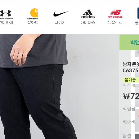
남자큰옷
C6375
허리 48,5
￦72
적립금
배송비
옵션