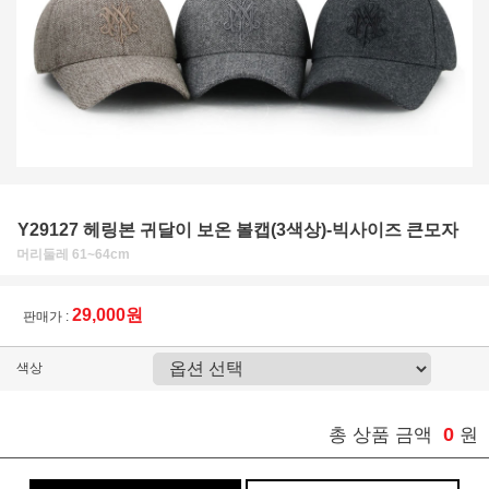
Y29127 헤링본 귀달이 보온 볼캡(3색상)-빅사이즈 큰모자
머리둘레 61~64cm
29,000원
판매가 :
색상
0
총 상품 금액
원