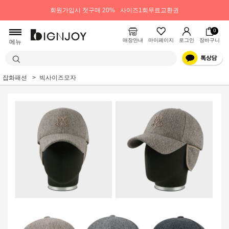
회원가입시 첫구매 20%
사이즈1회무료교환권
0
매장안내
마이페이지
로그인
장바구니
메뉴
잡화패션
빅사이즈모자