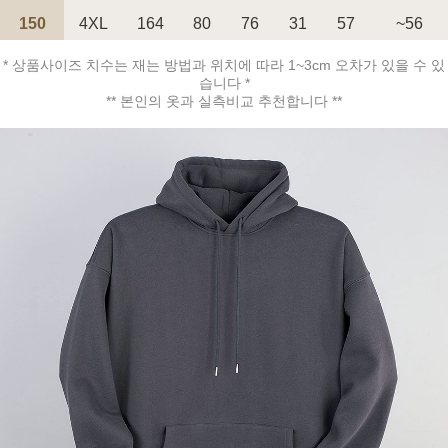
150
4XL
164
80
76
31
57
~56
* 상품사이즈 치수는 재는 방법과 위치에 따라 1~3cm 오차가 있을 수 있
페이코 ID로 페
PAYCO 바로구매
습니다 *
** 본인의 옷과 실측비교 추천합니다 **