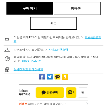
구매하기
장바구니
찜♡
적립금 최대12%적립 회원가입후 혜택을 받아보세요 ▷
회원등급별혜
택
빅앤조이 사이즈 기준표 ▷
사이즈선택요령
배송비 총 결제금액이 50,000원 미만시 배송비 2,500원이 청구됩니
다. ▷
배송비부과기준
실시간 재고 및 매장위치
이벤트
페이포인트 적립 혜택 2배 UP!