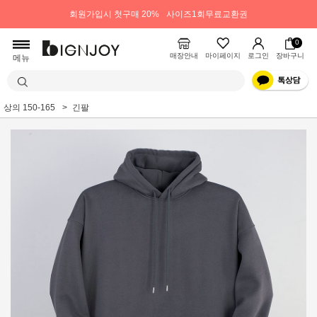
회원가입시 첫구매 20%
사이즈1회무료교환권
0
매장안내
마이페이지
로그인
장바구니
메뉴
상의 150-165
긴팔