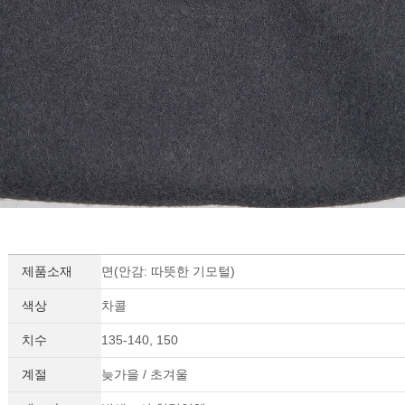
제품소재
면(안감: 따뜻한 기모털)
색상
차콜
치수
135-140, 150
계절
늦가을 / 초겨울