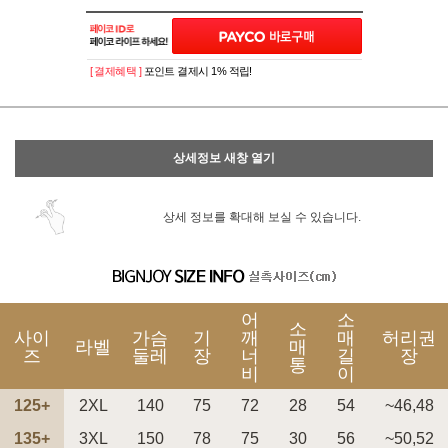
이벤트
페이포인트 적립 혜택 2배 UP!
[ 결제혜택 ]
포인트 결제시 1% 적립!
상세정보 새창 열기
상세 정보를 확대해 보실 수 있습니다.
어
소
소
사이
가슴
기
깨
매
허리권
라벨
매
즈
둘레
장
너
길
장
통
비
이
125+
2XL
140
75
72
28
54
~46,48
135+
3XL
150
78
75
30
56
~50,52