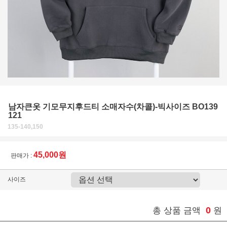
남자큰옷 기모무지후드티 소매자수(차콜)-빅사이즈 BO139
121
135-140,150
45,000원
판매가 :
사이즈
0
총 상품 금액
원