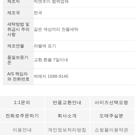
제조자
빅앤조이 협력업체
제조국
한국
세탁방법 및
취급시 주의
같은 색상끼리 찬물세탁
사항
제조연월
라벨에 표기
품질보증기
교환,환불 7일이내
준
A/S 책임자
박예지 1588-9145
와 전화번호
1:1문의
반품교환안내
사이즈선택요령
전화로주문하기
회사소개
도매주실분
이용안내
개인정보처리방침
쇼핑몰이용약관