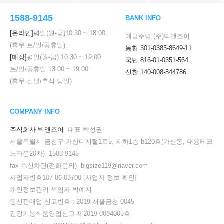
1588-9145
BANK INFO
[온라인]
평일(월-금)
10:30
~
18:00
예금주명 (주)빅앤조이
(휴무:토/일/공휴일)
농협 301-0385-8649-11
[매장]
평일(월-금)
10:30
~
19:00
국민 816-01-0351-564
토/일/공휴일
13:00
~
19:00
신한 140-008-844786
(휴무:설날/추석 당일)
COMPANY INFO
주식회사 빅앤조이
대표 박성권
서울특별시 금천구 가산디지털1로5, 지하1층 b120호(가산동, 대륭테크
노타운20차) 1588-9145
fax 수신차단(전화문의) bigsize119@naver.com
사업자번호107-86-03700
[사업자 정보 확인]
개인정보관리 책임자 박예지
통신판매업 신고번호 : 2019-서울금천-0045
건강기능식품영업신고 제2019-0084005호