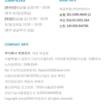
1588-9145
BANK INFO
[온라인]
평일(월-금)
10:30
~
18:00
예금주명 (주)빅앤조이
(휴무:토/일/공휴일)
농협 301-0385-8649-11
[매장]
평일(월-금)
10:30
~
19:00
국민 816-01-0351-564
토/일/공휴일
13:00
~
19:00
신한 140-008-844786
(휴무:설날/추석 당일)
COMPANY INFO
주식회사 빅앤조이
대표 박성권
서울특별시 금천구 가산디지털1로5, 지하1층 b120호(가산동, 대륭테크
노타운20차) 1588-9145
fax 수신차단(전화문의) bigsize119@naver.com
사업자번호107-86-03700
[사업자 정보 확인]
개인정보관리 책임자 박예지
통신판매업 신고번호 : 2019-서울금천-0045
건강기능식품영업신고 제2019-0084005호
copyright since2004©빅앤조이 all rights reserved.