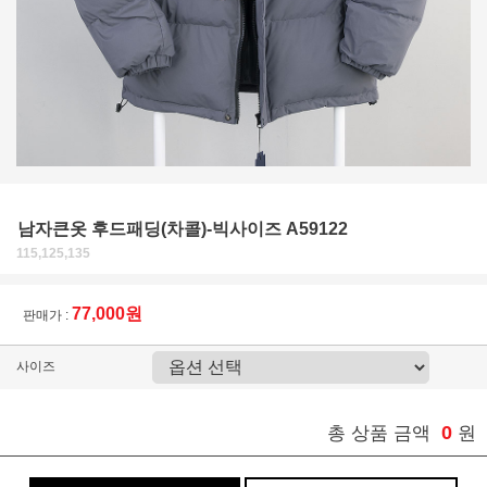
남자큰옷 후드패딩(차콜)-빅사이즈 A59122
115,125,135
77,000원
판매가 :
사이즈
0
총 상품 금액
원