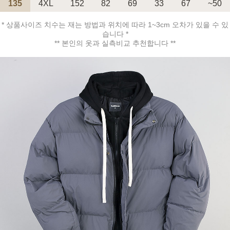
135
4XL
152
82
69
33
67
~50
* 상품사이즈 치수는 재는 방법과 위치에 따라 1~3cm 오차가 있을 수 있
페이코 ID로 페
PAYCO 바로구매
습니다 *
** 본인의 옷과 실측비교 추천합니다 **