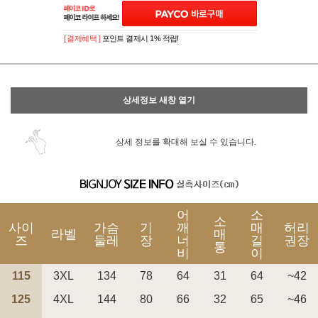
[ 결제혜택 ]
포인트 결제시 1% 적립!
상세정보 새창 열기
상세 정보를 확대해 보실 수 있습니다.
어
소
소
사이
가슴
기
깨
매
허리
라벨
매
즈
둘레
장
너
길
권장
통
비
이
115
3XL
134
78
64
31
64
~42
125
4XL
144
80
66
32
65
~46