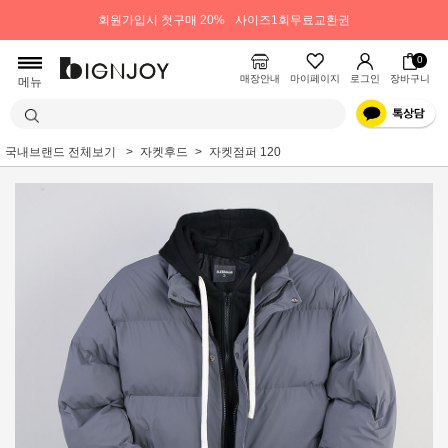
회원가입시 첫구매 20%
사이즈1회무료교환권
0
매장안내
마이페이지
로그인
장바구니
메뉴
국내브랜드 전체보기
자켓후드
자켓점퍼 120