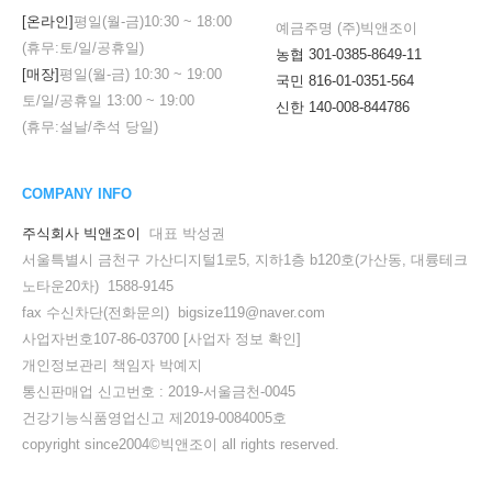
[온라인]
평일(월-금)
10:30
~
18:00
예금주명 (주)빅앤조이
(휴무:토/일/공휴일)
농협 301-0385-8649-11
[매장]
평일(월-금)
10:30
~
19:00
국민 816-01-0351-564
토/일/공휴일
13:00
~
19:00
신한 140-008-844786
(휴무:설날/추석 당일)
COMPANY INFO
주식회사 빅앤조이
대표 박성권
서울특별시 금천구 가산디지털1로5, 지하1층 b120호(가산동, 대륭테크
노타운20차) 1588-9145
fax 수신차단(전화문의) bigsize119@naver.com
사업자번호107-86-03700
[사업자 정보 확인]
개인정보관리 책임자 박예지
통신판매업 신고번호 : 2019-서울금천-0045
건강기능식품영업신고 제2019-0084005호
copyright since2004©빅앤조이 all rights reserved.