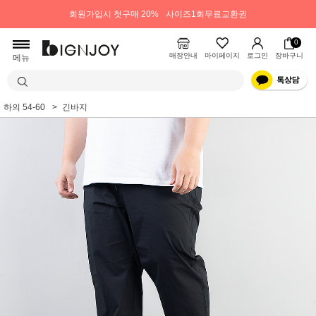
회원가입시 첫구매 20%
사이즈1회무료교환권
0
매장안내
마이페이지
로그인
장바구니
메뉴
하의 54-60
긴바지