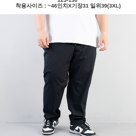
125-130
착용사이즈 : ~46인치X기장31 밑위39(3XL)