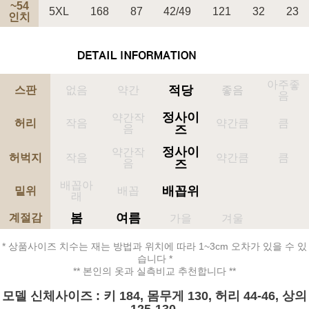
~54
5XL
168
87
42/49
121
32
23
인치
아주좋
적당
스판
없음
약간
좋음
음
정사이
약간작
허리
작음
약간큼
큼
음
즈
정사이
약간작
허벅지
작음
약간큼
큼
음
즈
배꼽아
배꼽위
밑위
배꼽
래
봄
여름
계절감
가을
겨울
* 상품사이즈 치수는 재는 방법과 위치에 따라 1~3cm 오차가 있을 수 있
습니다 *
** 본인의 옷과 실측비교 추천합니다 **
모델 신체사이즈 : 키 184, 몸무게 130, 허리 44-46, 상의