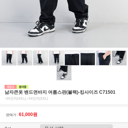
남자큰옷 밴드면바지 여름스판(블랙)-킹사이즈 C71501
~50인치(4XL),~54인치(5XL)
61,000원
판매가 :