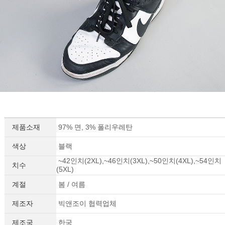
제품소재
97% 면, 3% 폴리우레탄
색상
블랙
~42인치(2XL),~46인치(3XL),~50인치(4XL),~54인치
치수
(5XL)
계절
봄 / 여름
제조자
빅앤조이 협력업체
제조국
한국