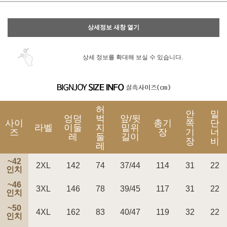
이벤트
페이포인트 적립 혜택 2배 UP!
상세정보 새창 열기
상세 정보를 확대해 보실 수 있습니다.
허
안
밑
엉덩
벅
앞/뒷
사이
총기
쪽
단
라벨
이둘
지
밑위
즈
장
기
너
레
둘
길이
장
비
레
~42
2XL
142
74
37/44
114
31
22
인치
~46
3XL
146
78
39/45
117
31
22
인치
~50
4XL
162
83
40/47
119
32
22
인치