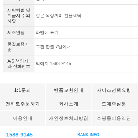
세탁방법 및
취급시 주의
같은 색상끼리 찬물세탁
사항
제조연월
라벨에 표기
품질보증기
교환,환불 7일이내
준
A/S 책임자
박예지 1588-9145
와 전화번호
1:1문의
반품교환안내
사이즈선택요령
전화로주문하기
회사소개
도매주실분
이용안내
개인정보처리방침
쇼핑몰이용약관
1588-9145
BANK INFO