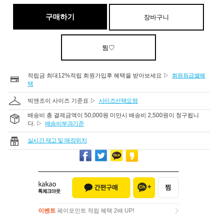
구매하기
장바구니
찜♡
적립금 최대12%적립 회원가입후 혜택을 받아보세요 ▷
회원등급별혜
택
빅앤조이 사이즈 기준표 ▷
사이즈선택요령
배송비 총 결제금액이 50,000원 미만시 배송비 2,500원이 청구됩니
다. ▷
배송비부과기준
실시간 재고 및 매장위치
이벤트
페이포인트 적립 혜택 2배 UP!