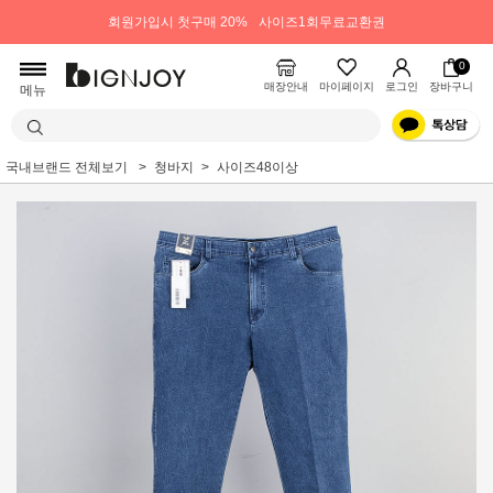
회원가입시 첫구매 20%
사이즈1회무료교환권
0
매장안내
마이페이지
로그인
장바구니
메뉴
국내브랜드 전체보기
청바지
사이즈48이상