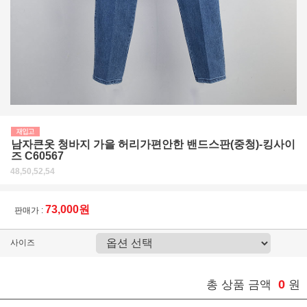
남자큰옷 청바지 가을 허리가편안한 밴드스판(중청)-킹사이
즈 C60567
48,50,52,54
73,000원
판매가 :
사이즈
0
총 상품 금액
원