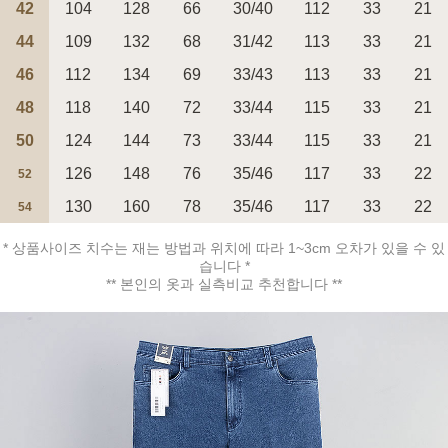
42
104
128
66
30/40
112
33
21
44
109
132
68
31/42
113
33
21
페이코 ID로 페
46
112
134
69
33/43
113
33
21
PAYCO 바로구매
48
118
140
72
33/44
115
33
21
50
124
144
73
33/44
115
33
21
126
148
76
35/46
117
33
22
52
130
160
78
35/46
117
33
22
54
* 상품사이즈 치수는 재는 방법과 위치에 따라 1~3cm 오차가 있을 수 있
습니다 *
** 본인의 옷과 실측비교 추천합니다 **