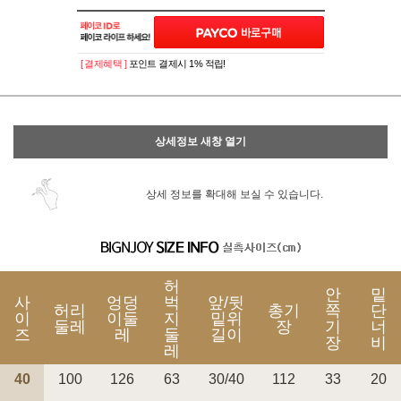
이벤트
페이포인트 적립 혜택 2배 UP!
[ 결제혜택 ]
포인트 결제시 1% 적립!
상세정보 새창 열기
상세 정보를 확대해 보실 수 있습니다.
허
안
밑
사
엉덩
벅
앞/뒷
허리
총기
쪽
단
이
이둘
지
밑위
둘레
장
기
너
즈
레
둘
길이
장
비
레
40
100
126
63
30/40
112
33
20