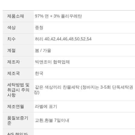
제품소재
97% 면 + 3% 폴리우레탄
색상
중청
치수
허리 40,42,44,46,48,50,52,54
계절
봄 / 가을
제조자
빅앤조이 협력업체
제조국
한국
세탁방법 및
같은 색상끼리 찬물세탁 (청바지는 3-5회 단독세탁권
취급시 주의
장)
사항
제조연월
라벨에 표기
품질보증기
교환,환불 7일이내
준
A/S 책임자