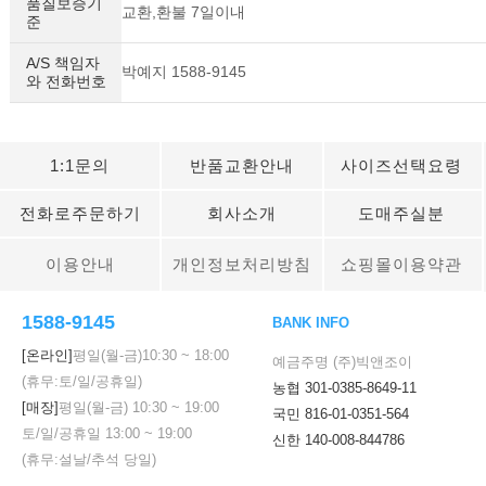
품질보증기
교환,환불 7일이내
준
A/S 책임자
박예지 1588-9145
와 전화번호
1:1문의
반품교환안내
사이즈선택요령
전화로주문하기
회사소개
도매주실분
이용안내
개인정보처리방침
쇼핑몰이용약관
1588-9145
BANK INFO
[온라인]
평일(월-금)
10:30
~
18:00
예금주명 (주)빅앤조이
(휴무:토/일/공휴일)
농협 301-0385-8649-11
[매장]
평일(월-금)
10:30
~
19:00
국민 816-01-0351-564
토/일/공휴일
13:00
~
19:00
신한 140-008-844786
(휴무:설날/추석 당일)