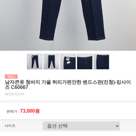
남자큰옷 청바지 가을 허리가편안한 밴드스판(진청)-킹사이
즈 C60667
48,50,52,54
73,000원
판매가 :
사이즈