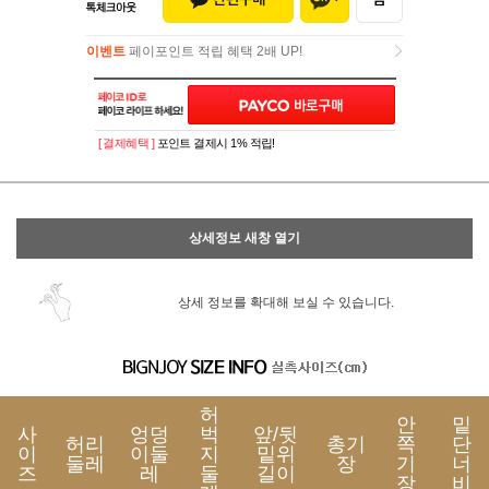
이벤트
페이포인트 적립 혜택 2배 UP!
이벤트
페이포인트 적립 혜택 2배 UP!
[ 결제혜택 ]
포인트 결제시 1% 적립!
상세정보 새창 열기
상세 정보를 확대해 보실 수 있습니다.
허
안
밑
사
엉덩
벅
앞/뒷
허리
총기
쪽
단
이
이둘
지
밑위
둘레
장
기
너
즈
레
둘
길이
장
비