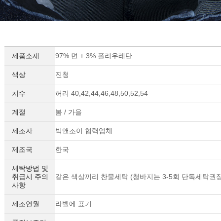
제품소재
97% 면 + 3% 폴리우레탄
색상
진청
치수
허리 40,42,44,46,48,50,52,54
계절
봄 / 가을
제조자
빅앤조이 협력업체
제조국
한국
세탁방법 및
취급시 주의
같은 색상끼리 찬물세탁 (청바지는 3-5회 단독세탁권장
사항
제조연월
라벨에 표기