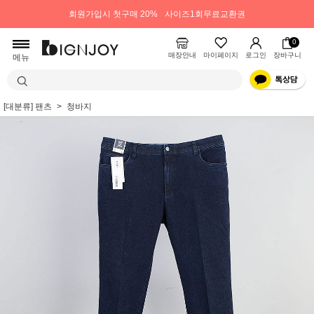
회원가입시 첫구매 20%
사이즈1회무료교환권
0
매장안내
마이페이지
로그인
장바구니
메뉴
[대분류] 팬츠
청바지