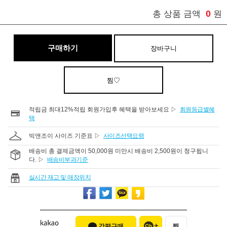
0
총 상품 금액
원
구매하기
장바구니
찜♡
적립금 최대12%적립 회원가입후 혜택을 받아보세요 ▷
회원등급별혜
택
빅앤조이 사이즈 기준표 ▷
사이즈선택요령
배송비 총 결제금액이 50,000원 미만시 배송비 2,500원이 청구됩니
다. ▷
배송비부과기준
실시간 재고 및 매장위치