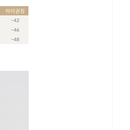
허리권장
~42
~46
~48
로 페이
PAYCO 바로구매