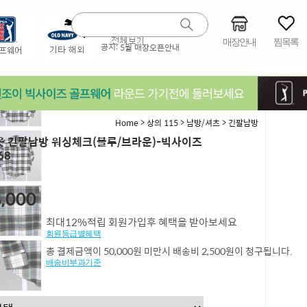
매장안내
찜목록
공지:
5월 매장오픈안내
>
>
>
Home
상의 115
남방/셔츠
긴팔남방
 긴팔남방 워싱체크(블루/브라운)-빅사이즈
68
,130
,000
최대12%적립 회원가입후 혜택을 받아보세요
회원등급별혜택
총 결제금액이 50,000원 미만시 배송비 2,500원이 청구됩니다.
배송비부과기준