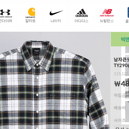
남자큰옷
TY290
115,125
￦48
적립금
배송비
사이즈