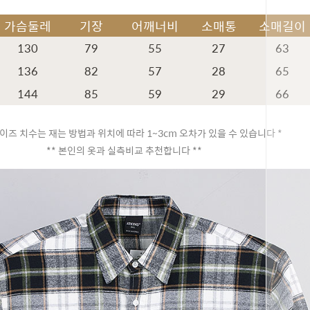
가슴둘레
기장
어깨너비
소매통
소매길이
130
79
55
27
63
136
82
57
28
65
144
85
59
29
66
이즈 치수는 재는 방법과 위치에 따라 1~3cm 오차가 있을 수 있습니다 *
** 본인의 옷과 실측비교 추천합니다 **
페이코 ID