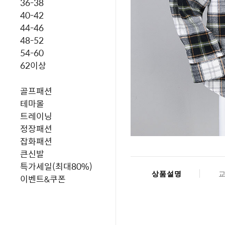
36-38
40-42
44-46
48-52
54-60
62이상
골프패션
테마몰
트레이닝
정장패션
잡화패션
큰신발
특가세일(최대80%)
상품설명
이벤트&쿠폰