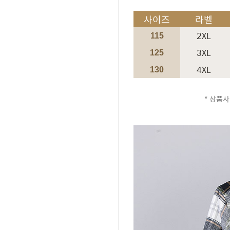
사이즈
라벨
2XL
115
3XL
125
4XL
130
* 상품사