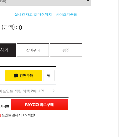
실시간 재고 및 매장위치
사이즈기준표
0
L
(금액)
하기
장바구니
찜♡
포인트 적립 혜택 2배 UP!
포인트 적립 혜택 2배 UP!
Q&A (0)
]
포인트 결제시 1% 적립!