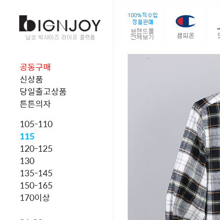
공동구매
신상품
당일출고상품
튼튼의자
105-110
115
120-125
130
135-145
150-165
170이상