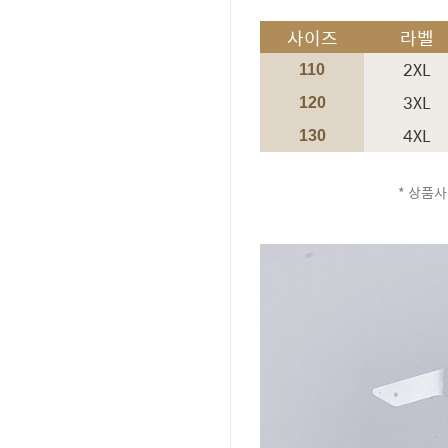
사이즈
라벨
2XL
110
3XL
120
4XL
130
* 상품사