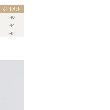
허리권장
~40
~44
~48
로 페이
PAYCO 바로구매