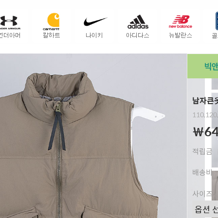
남자큰옷
110,120
￦64
적립금
배송비
사이즈