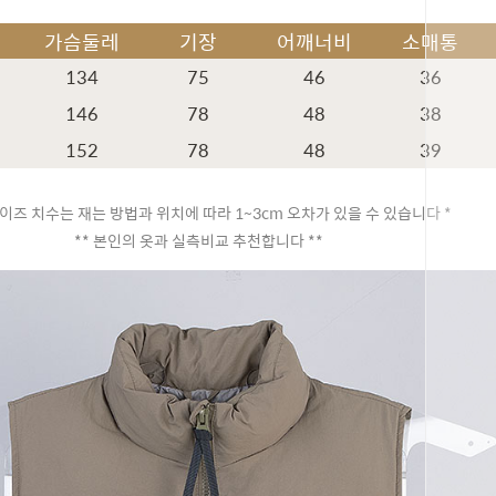
가슴둘레
기장
어깨너비
소매통
134
75
46
36
146
78
48
38
152
78
48
39
이즈 치수는 재는 방법과 위치에 따라 1~3cm 오차가 있을 수 있습니다 *
** 본인의 옷과 실측비교 추천합니다 **
페이코 ID