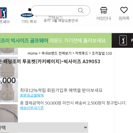
매장안내
찜목록
공지:
5월 매장오픈안내
>
>
>
Home
국내브랜드 전체보기
자켓후드
조끼짚업 110
 패딩조끼 투포켓(카키베이지)-빅사이즈 A39053
,130
,000
최대12%적립 회원가입후 혜택을 받아보세요
회원등급별혜택
총 결제금액이 50,000원 미만시 배송비 2,500원이 청구됩니다.
배송비부과기준