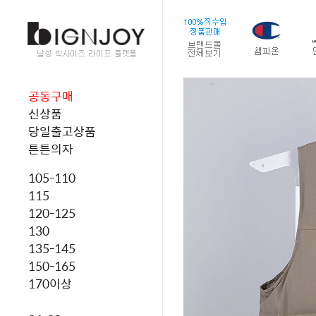
공동구매
신상품
당일출고상품
튼튼의자
105-110
115
120-125
130
135-145
150-165
170이상