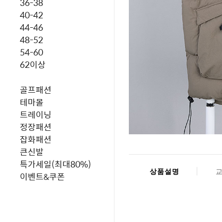
36-38
40-42
44-46
48-52
54-60
62이상
골프패션
테마몰
트레이닝
정장패션
잡화패션
큰신발
특가세일(최대80%)
상품설명
이벤트&쿠폰