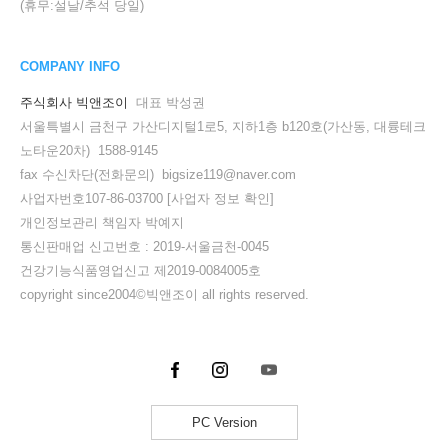
(휴무:설날/추석 당일)
COMPANY INFO
주식회사 빅앤조이
대표 박성권
서울특별시 금천구 가산디지털1로5, 지하1층 b120호(가산동, 대륭테크
노타운20차) 1588-9145
fax 수신차단(전화문의) bigsize119@naver.com
사업자번호107-86-03700
[사업자 정보 확인]
개인정보관리 책임자 박예지
통신판매업 신고번호 : 2019-서울금천-0045
건강기능식품영업신고 제2019-0084005호
copyright since2004©빅앤조이 all rights reserved.
PC Version