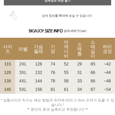
상세정보 새창 열기
상세 정보를 확대해 보실 수 있습니다.
어
소
소
사이
가슴
기
깨
매
허리
라벨
매
즈
둘레
장
너
길
권장
통
비
이
115
2XL
126
74
52
29
65
~42
120
3XL
132
76
55
31
66
~44
130
4XL
144
78
58
33
66
~48
145
5XL
156
81
61
34
67
~54
* 상품사이즈 치수는 재는 방법과 위치에 따라 1~3cm 오차가 있을 수 있
습니다 *
** 본인의 옷과 실측비교 추천합니다 **