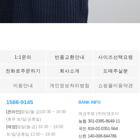
1:1문의
반품교환안내
사이즈선택요령
전화로주문하기
회사소개
도매주실분
이용안내
개인정보처리방침
쇼핑몰이용약관
1588-9145
BANK INFO
[온라인]
평일(월-금)
10:30
~
18:00
예금주명 (주)빅앤조이
(휴무:토/일/공휴일)
농협 301-0385-8649-11
[매장]
평일(월-금)
10:30
~
19:00
국민 816-01-0351-564
토/일/공휴일
13:00
~
19:00
신한 140-008-844786