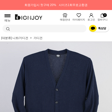
회원가입시 첫구매 20%
사이즈1회무료교환권
0
매장안내
마이페이지
로그인
장바구니
메뉴
[대분류] 니트/가디건
가디건