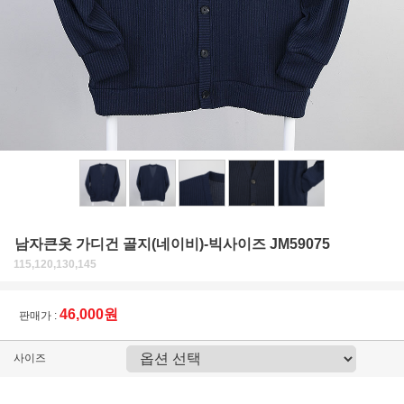
남자큰옷 가디건 골지(네이비)-빅사이즈 JM59075
115,120,130,145
46,000원
판매가 :
사이즈