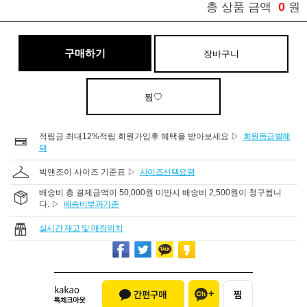
0
총 상품 금액
원
구매하기
장바구니
찜♡
적립금 최대12%적립 회원가입후 혜택을 받아보세요 ▷
회원등급별혜
택
빅앤조이 사이즈 기준표 ▷
사이즈선택요령
배송비 총 결제금액이 50,000원 미만시 배송비 2,500원이 청구됩니
다. ▷
배송비부과기준
실시간 재고 및 매장위치