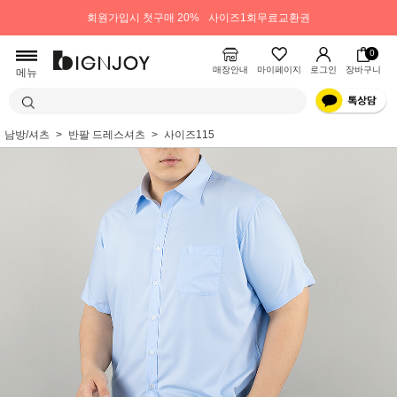
회원가입시 첫구매 20%
사이즈1회무료교환권
0
매장안내
마이페이지
로그인
장바구니
메뉴
남방/셔츠
반팔 드레스셔츠
사이즈115