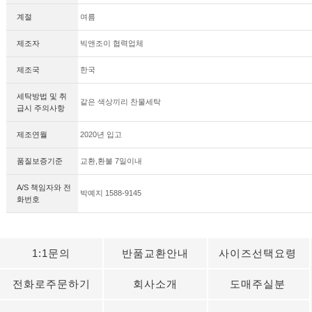
계절
여름
제조자
빅앤조이 협력업체
제조국
한국
세탁방법 및 취
같은 색상끼리 찬물세탁
급시 주의사항
제조연월
2020년 입고
품질보증기준
교환,환불 7일이내
A/S 책임자와 전
박예지 1588-9145
화번호
1:1문의
반품교환안내
사이즈선택요령
전화로주문하기
회사소개
도매주실분