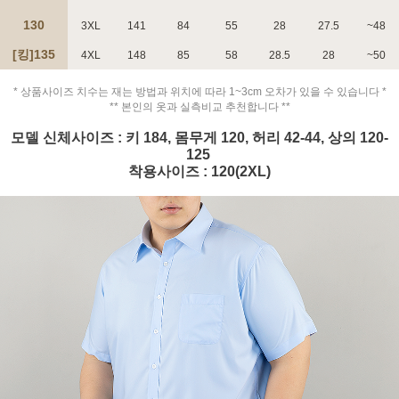
130
3XL
141
84
55
28
27.5
~48
[킹]135
4XL
148
85
58
28.5
28
~50
* 상품사이즈 치수는 재는 방법과 위치에 따라 1~3cm 오차가 있을 수 있습니다 *
페이코 ID로 페
** 본인의 옷과 실측비교 추천합니다 **
PAYCO 바로구매
모델 신체사이즈 : 키 184, 몸무게 120, 허리 42-44, 상의 120-
125
착용사이즈 : 120(2XL)