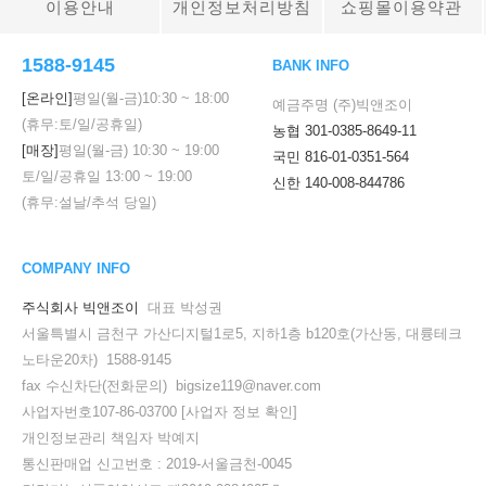
이용안내
개인정보처리방침
쇼핑몰이용약관
1588-9145
BANK INFO
[온라인]
평일(월-금)
10:30
~
18:00
예금주명 (주)빅앤조이
(휴무:토/일/공휴일)
농협 301-0385-8649-11
[매장]
평일(월-금)
10:30
~
19:00
국민 816-01-0351-564
토/일/공휴일
13:00
~
19:00
신한 140-008-844786
(휴무:설날/추석 당일)
COMPANY INFO
주식회사 빅앤조이
대표 박성권
서울특별시 금천구 가산디지털1로5, 지하1층 b120호(가산동, 대륭테크
노타운20차) 1588-9145
fax 수신차단(전화문의) bigsize119@naver.com
사업자번호107-86-03700
[사업자 정보 확인]
개인정보관리 책임자 박예지
통신판매업 신고번호 : 2019-서울금천-0045