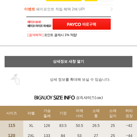
이벤트
페이포인트 적립 혜택 2배 UP!
이벤트
페이포인트 적립 혜택 2배 UP!
[ 결제혜택 ]
포인트 결제시 1% 적립!
상세정보 새창 열기
상세 정보를 확대해 보실 수 있습니다.
가슴
어깨
소매
소매
허리
사이즈
라벨
기장
둘레
너비
통
길이
권장
115
XL
126
83.5
50.5
26.5
25
~42
120
2XL
133
84
53
27
25
~44