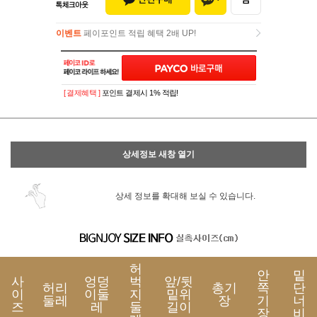
이벤트
페이포인트 적립 혜택 2배 UP!
이벤트
페이포인트 적립 혜택 2배 UP!
[ 결제혜택 ]
포인트 결제시 1% 적립!
상세정보 새창 열기
상세 정보를 확대해 보실 수 있습니다.
허
안
밑
사
엉덩
벅
앞/뒷
허리
총기
쪽
단
이
이둘
지
밑위
둘레
장
기
너
즈
레
둘
길이
장
비