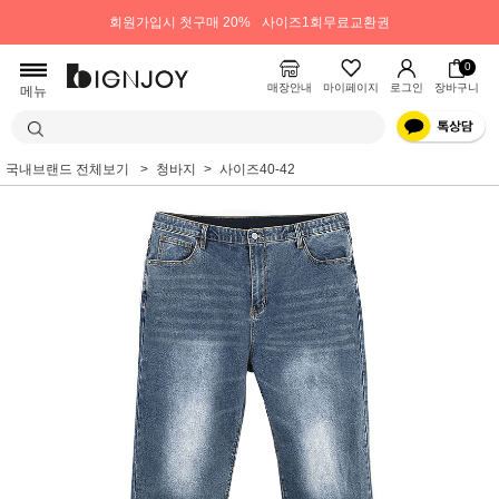
회원가입시 첫구매 20%
사이즈1회무료교환권
0
매장안내
마이페이지
로그인
장바구니
메뉴
국내브랜드 전체보기
청바지
사이즈40-42