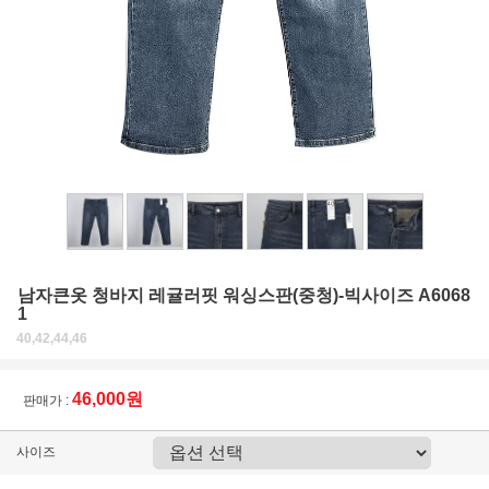
남자큰옷 청바지 레귤러핏 워싱스판(중청)-빅사이즈 A6068
1
40,42,44,46
46,000원
판매가 :
사이즈