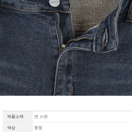
제품소재
면 스판
색상
중청