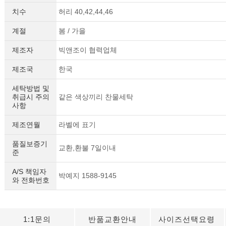
치수
허리 40,42,44,46
계절
봄 / 가을
제조자
빅앤조이 협력업체
제조국
한국
세탁방법 및
취급시 주의
같은 색상끼리 찬물세탁
사항
제조연월
라벨에 표기
품질보증기
교환,환불 7일이내
준
A/S 책임자
박예지 1588-9145
와 전화번호
1:1문의
반품교환안내
사이즈선택요령