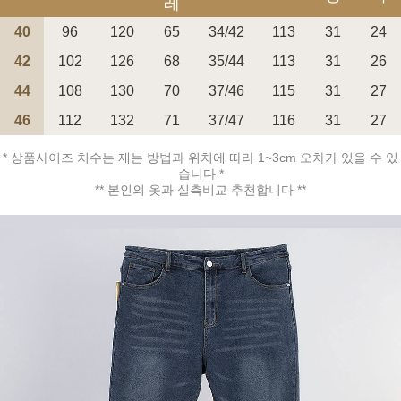
레
40
96
120
65
34/42
113
31
24
42
102
126
68
35/44
113
31
26
44
108
130
70
37/46
115
31
27
페이코 ID로 페
46
112
132
71
37/47
116
31
27
PAYCO 바로구매
* 상품사이즈 치수는 재는 방법과 위치에 따라 1~3cm 오차가 있을 수 있
습니다 *
** 본인의 옷과 실측비교 추천합니다 **