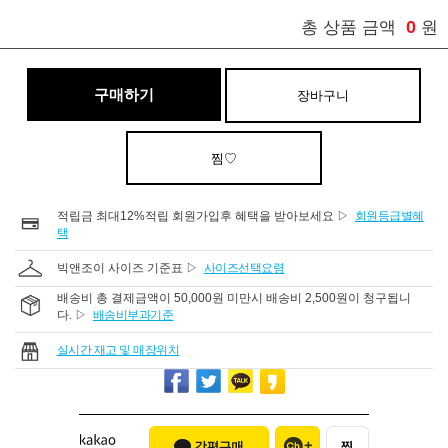
0
총 상품 금액
원
구매하기
장바구니
찜♡
적립금 최대12%적립 회원가입후 혜택을 받아보세요 ▷
회원등급별혜
택
빅앤조이 사이즈 기준표 ▷
사이즈선택요령
배송비 총 결제금액이 50,000원 미만시 배송비 2,500원이 청구됩니
다. ▷
배송비부과기준
실시간 재고 및 매장위치