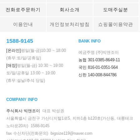
전화로주문하기
회사소개
도매주실분
이용안내
개인정보처리방침
쇼핑몰이용약관
1588-9145
BANK INFO
[온라인]
평일(월-금)
10:30
~
18:00
예금주명 (주)빅앤조이
(휴무:토/일/공휴일)
농협 301-0385-8649-11
[매장]
평일(월-금)
10:30
~
19:00
국민 816-01-0351-564
토/일/공휴일
13:00
~
19:00
신한 140-008-844786
(휴무:설날/추석 당일)
COMPANY INFO
주식회사 빅앤조이
대표 박성권
서울특별시 금천구 가산디지털1로5, 지하1층 b120호(가산동, 대륭테크
노타운20차) 1588-9145
fax 수신차단(전화문의) bigsize119@naver.com