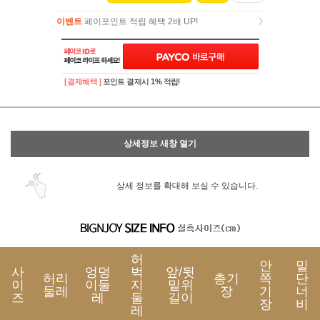
이벤트
페이포인트 적립 혜택 2배 UP!
이벤트
페이포인트 적립 혜택 2배 UP!
[ 결제혜택 ]
포인트 결제시 1% 적립!
상세정보 새창 열기
상세 정보를 확대해 보실 수 있습니다.
허
안
밑
사
엉덩
벅
앞/뒷
허리
총기
쪽
단
이
이둘
지
밑위
둘레
장
기
너
즈
레
둘
길이
장
비
레