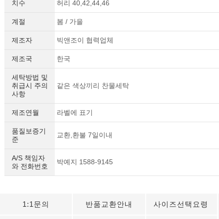
치수
허리 40,42,44,46
계절
봄 / 가을
제조자
빅앤조이 협력업체
제조국
한국
세탁방법 및
취급시 주의
같은 색상끼리 찬물세탁
사항
제조연월
라벨에 표기
품질보증기
교환,환불 7일이내
준
A/S 책임자
박예지 1588-9145
와 전화번호
1:1문의
반품교환안내
사이즈선택요령