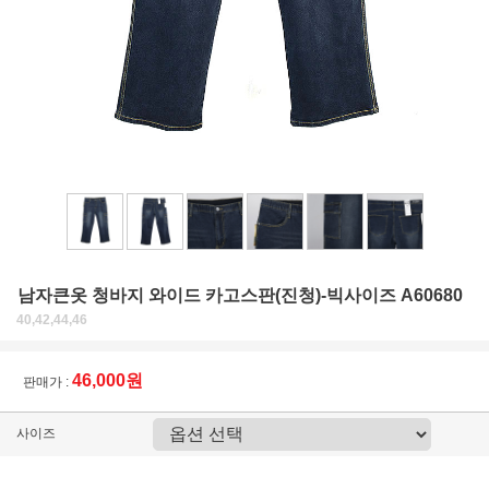
남자큰옷 청바지 와이드 카고스판(진청)-빅사이즈 A60680
40,42,44,46
46,000원
판매가 :
사이즈