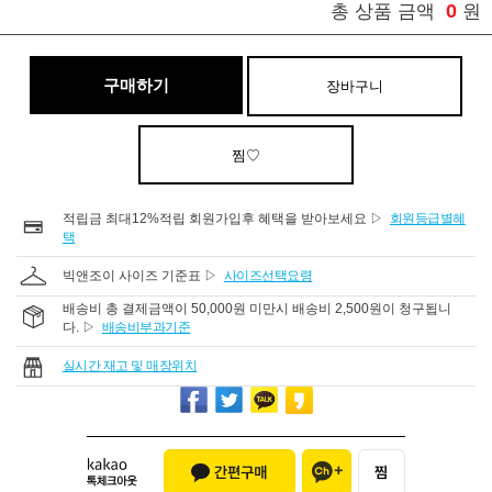
0
총 상품 금액
원
구매하기
장바구니
찜♡
적립금 최대12%적립 회원가입후 혜택을 받아보세요 ▷
회원등급별혜
택
빅앤조이 사이즈 기준표 ▷
사이즈선택요령
배송비 총 결제금액이 50,000원 미만시 배송비 2,500원이 청구됩니
다. ▷
배송비부과기준
실시간 재고 및 매장위치