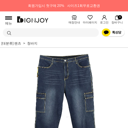
회원가입시 첫구매 20%
사이즈1회무료교환권
0
매장안내
마이페이지
로그인
장바구니
메뉴
[대분류] 팬츠
청바지