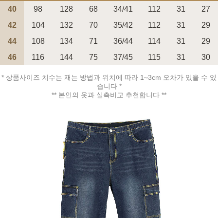
40
98
128
68
34/41
112
31
27
42
104
132
70
35/42
112
31
29
44
108
134
71
36/44
114
31
29
페이코 ID로 페
46
116
144
75
37/45
115
31
30
PAYCO 바로구매
* 상품사이즈 치수는 재는 방법과 위치에 따라 1~3cm 오차가 있을 수 있
습니다 *
** 본인의 옷과 실측비교 추천합니다 **