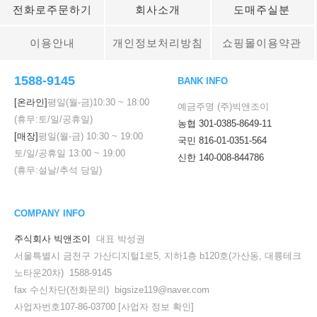
전화로주문하기
회사소개
도매주실분
이용안내
개인정보처리방침
쇼핑몰이용약관
1588-9145
BANK INFO
[온라인]
평일(월-금)
10:30
~
18:00
예금주명 (주)빅앤조이
(휴무:토/일/공휴일)
농협 301-0385-8649-11
[매장]
평일(월-금)
10:30
~
19:00
국민 816-01-0351-564
토/일/공휴일
13:00
~
19:00
신한 140-008-844786
(휴무:설날/추석 당일)
COMPANY INFO
주식회사 빅앤조이
대표 박성권
서울특별시 금천구 가산디지털1로5, 지하1층 b120호(가산동, 대륭테크
노타운20차) 1588-9145
fax 수신차단(전화문의) bigsize119@naver.com
사업자번호107-86-03700
[사업자 정보 확인]