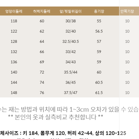
엉덩이둘레
허벅지둘레
앞/뒷밑위길이
총기장
안쪽기장
118
60
30/38
55
10
122
62
32/40
56.5
10
128
64
32.5/40.5
57
10
132
66
33/42
59
10
136
69
34/43
59
10
140
72
35.5/44
60
10
144
74
36/45
60.5
10
148
76
37.5/47
61.5
10
는 재는 방법과 위치에 따라 1~3cm 오차가 있을 수 있습
** 본인의 옷과 실측비교 추천합니다 **
페이코 ID
사이즈 : 키 184, 몸무게 120, 허리 42-44, 상의 120-125