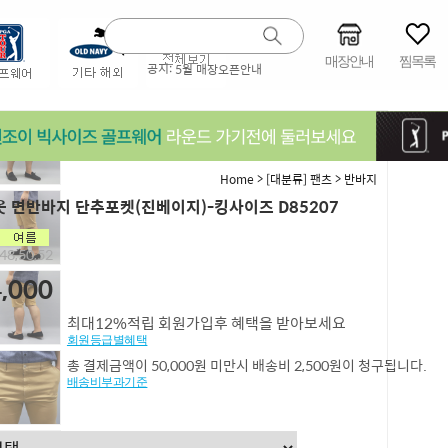
매장안내
찜목록
공지:
5월 매장오픈안내
>
>
Home
[대분류] 팬츠
반바지
 면반바지 단추포켓(진베이지)-킹사이즈 D85207
8,50,52
,000
최대12%적립 회원가입후 혜택을 받아보세요
회원등급별혜택
총 결제금액이 50,000원 미만시 배송비 2,500원이 청구됩니다.
배송비부과기준