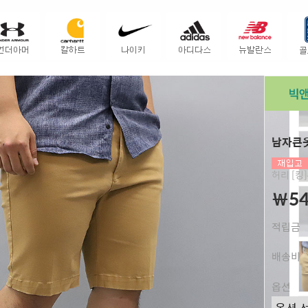
남자큰옷
허리 [킹]4
￦54
적립금
배송비
옵션