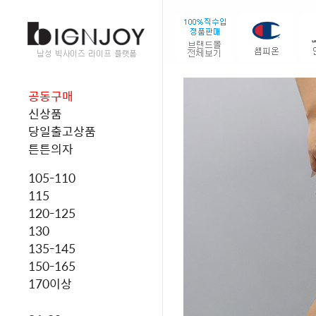
공동구매
신상품
당일출고상품
튼튼의자
105-110
115
120-125
130
135-145
150-165
170이상