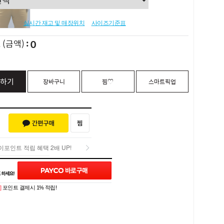
실시간 재고 및 매장위치
사이즈기준표
0
L
(금액)
하기
장바구니
찜♡
스마트픽업
포인트 적립 혜택 2배 UP!
포인트 적립 혜택 2배 UP!
Q&A (0)
]
포인트 결제시 1% 적립!