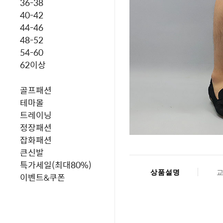
36-38
40-42
44-46
48-52
54-60
62이상
골프패션
테마몰
트레이닝
정장패션
잡화패션
큰신발
특가세일(최대80%)
상품설명
이벤트&쿠폰