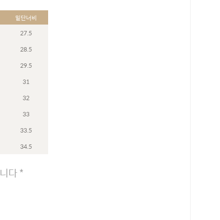
밑단너비
27.5
28.5
29.5
31
32
33
33.5
34.5
니다 *
로 페이
PAYCO 바로구매