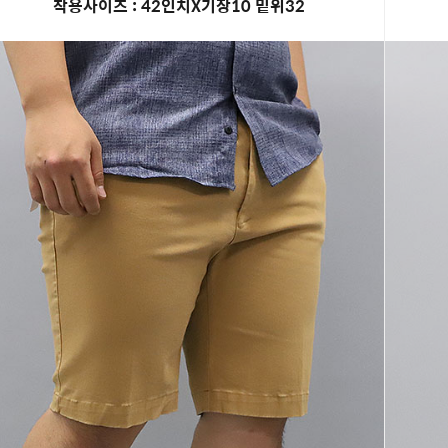
착용사이즈 : 42인치X기장10 밑위32