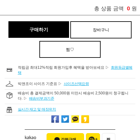
0
총 상품 금액
원
구매하기
장바구니
찜♡
적립금 최대12%적립 회원가입후 혜택을 받아보세요 ▷
회원등급별혜
택
빅앤조이 사이즈 기준표 ▷
사이즈선택요령
배송비 총 결제금액이 50,000원 미만시 배송비 2,500원이 청구됩니
다. ▷
배송비부과기준
실시간 재고 및 매장위치