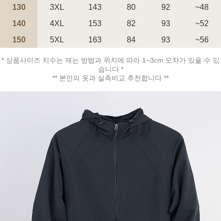
130
3XL
143
80
92
~48
140
4XL
153
82
93
~52
150
5XL
163
84
93
~56
* 상품사이즈 치수는 재는 방법과 위치에 따라 1~3cm 오차가 있을 수 있
페이코 ID로 페
습니다 *
PAYCO 바로구매
** 본인의 옷과 실측비교 추천합니다 **