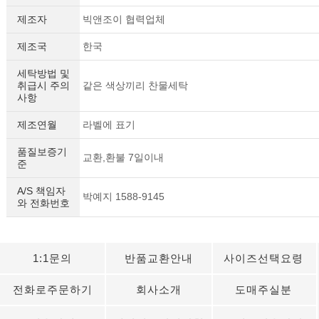
제조자
빅앤조이 협력업체
제조국
한국
세탁방법 및
취급시 주의
같은 색상끼리 찬물세탁
사항
제조연월
라벨에 표기
품질보증기
교환,환불 7일이내
준
A/S 책임자
박예지 1588-9145
와 전화번호
1:1문의
반품교환안내
사이즈선택요령
전화로주문하기
회사소개
도매주실분