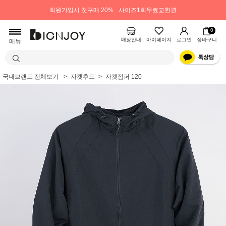
회원가입시 첫구매 20%
사이즈1회무료교환권
0
매장안내
마이페이지
로그인
장바구니
메뉴
국내브랜드 전체보기
자켓후드
자켓점퍼 120