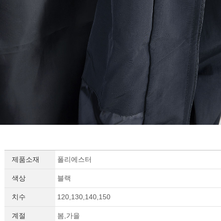
제품소재
폴리에스터
색상
블랙
치수
120,130,140,150
계절
봄,가을