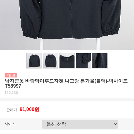
남자큰옷 바람막이후드자켓 나그랑 봄가을(블랙)-빅사이즈
T58997
120,130
91,000원
판매가 :
사이즈