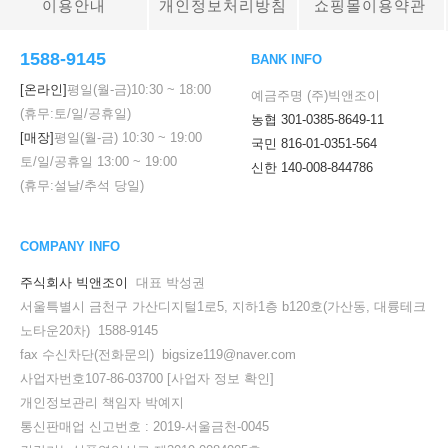
이용안내
개인정보처리방침
쇼핑몰이용약관
1588-9145
BANK INFO
[온라인]
평일(월-금)
10:30
~
18:00
예금주명 (주)빅앤조이
(휴무:토/일/공휴일)
농협 301-0385-8649-11
[매장]
평일(월-금)
10:30
~
19:00
국민 816-01-0351-564
토/일/공휴일
13:00
~
19:00
신한 140-008-844786
(휴무:설날/추석 당일)
COMPANY INFO
주식회사 빅앤조이
대표 박성권
서울특별시 금천구 가산디지털1로5, 지하1층 b120호(가산동, 대륭테크
노타운20차) 1588-9145
fax 수신차단(전화문의) bigsize119@naver.com
사업자번호107-86-03700
[사업자 정보 확인]
개인정보관리 책임자 박예지
통신판매업 신고번호 : 2019-서울금천-0045