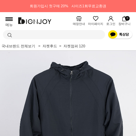
회원가입시 첫구매 20%
사이즈1회무료교환권
0
매장안내
마이페이지
로그인
장바구니
메뉴
국내브랜드 전체보기
자켓후드
자켓점퍼 120