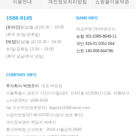
이용안내
개인정보처리방침
쇼핑몰이용약관
1588-9145
BANK INFO
[온라인]
평일(월-금)
10:30
~
18:00
예금주명 (주)빅앤조이
(휴무:토/일/공휴일)
농협 301-0385-8649-11
[매장]
평일(월-금)
10:30
~
19:00
국민 816-01-0351-564
토/일/공휴일
13:00
~
19:00
신한 140-008-844786
(휴무:설날/추석 당일)
COMPANY INFO
주식회사 빅앤조이
대표 박성권
서울특별시 금천구 가산디지털1로5, 지하1층 b120호(가산동, 대륭테크
노타운20차) 1588-9145
fax 수신차단(전화문의) bigsize119@naver.com
사업자번호107-86-03700
[사업자 정보 확인]
개인정보관리 책임자 박예지
통신판매업 신고번호 : 2019-서울금천-0045