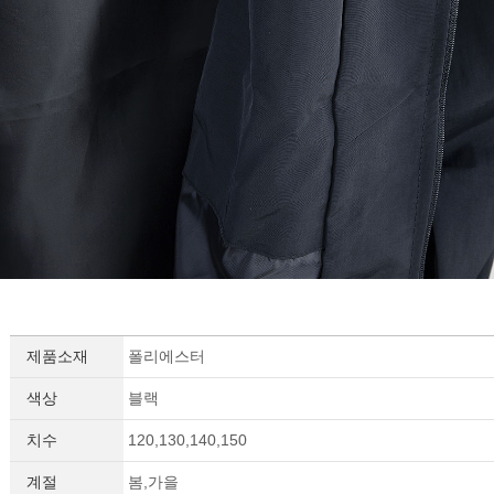
제품소재
폴리에스터
색상
블랙
치수
120,130,140,150
계절
봄,가을