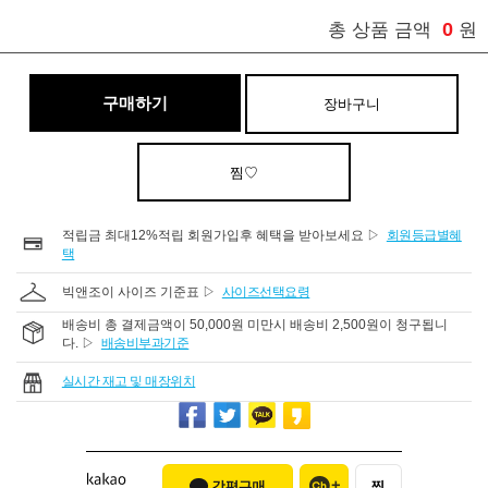
0
총 상품 금액
원
구매하기
장바구니
찜♡
적립금 최대12%적립 회원가입후 혜택을 받아보세요 ▷
회원등급별혜
택
빅앤조이 사이즈 기준표 ▷
사이즈선택요령
배송비 총 결제금액이 50,000원 미만시 배송비 2,500원이 청구됩니
다. ▷
배송비부과기준
실시간 재고 및 매장위치