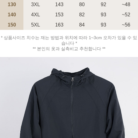
130
3XL
143
80
92
~48
140
4XL
153
82
93
~52
150
5XL
163
84
93
~56
* 상품사이즈 치수는 재는 방법과 위치에 따라 1~3cm 오차가 있을 수 있
페이코 ID로 페
습니다 *
PAYCO 바로구매
** 본인의 옷과 실측비교 추천합니다 **