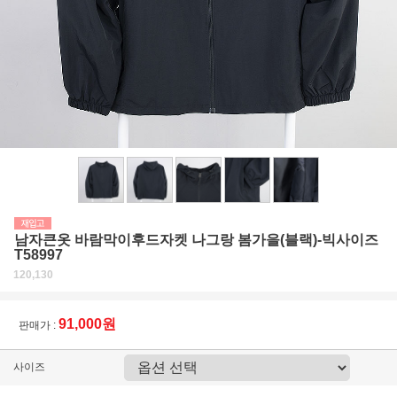
남자큰옷 바람막이후드자켓 나그랑 봄가을(블랙)-빅사이즈
T58997
120,130
91,000원
판매가 :
사이즈