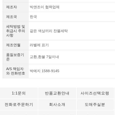
제조자
빅앤조이 협력업체
제조국
한국
세탁방법 및
취급시 주의
같은 색상끼리 찬물세탁
사항
제조연월
라벨에 표기
품질보증기
교환,환불 7일이내
준
A/S 책임자
박예지 1588-9145
와 전화번호
1:1문의
반품교환안내
사이즈선택요령
전화로주문하기
회사소개
도매주실분