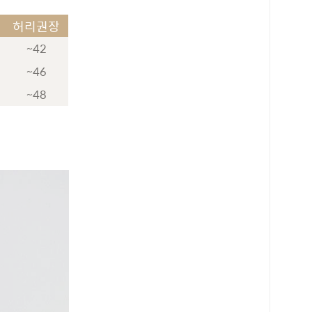
허리권장
~42
~46
~48
로 페이
PAYCO 바로구매