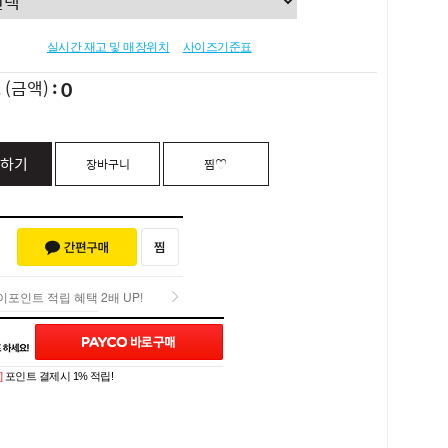
실시간 재고 및 매장위치
사이즈기준표
0
L
(금액)
하기
장바구니
찜♡
포인트 적립 혜택 2배 UP!
포인트 적립 혜택 2배 UP!
Q&A (0)
]
포인트 결제시 1% 적립!