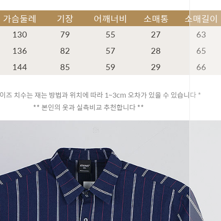
가슴둘레
기장
어깨너비
소매통
소매길이
130
79
55
27
63
136
82
57
28
65
144
85
59
29
66
이즈 치수는 재는 방법과 위치에 따라 1~3cm 오차가 있을 수 있습니다 *
** 본인의 옷과 실측비교 추천합니다 **
페이코 ID