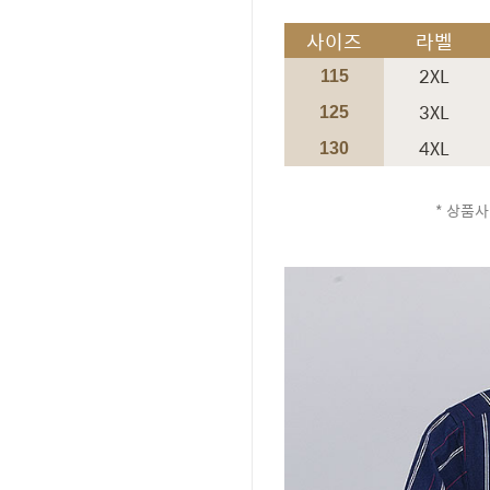
사이즈
라벨
2XL
115
3XL
125
4XL
130
* 상품사