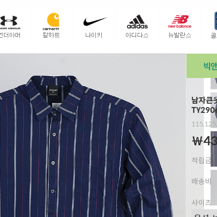
남자큰옷
TY290
115,125
￦43
적립금
배송비
사이즈