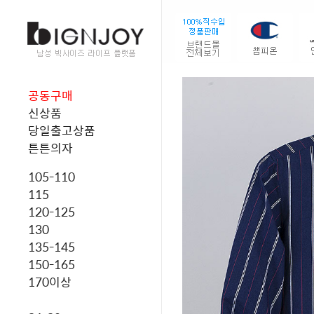
공동구매
신상품
당일출고상품
튼튼의자
105-110
115
120-125
130
135-145
150-165
170이상