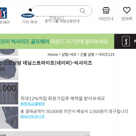
매장안내
찜목록
공지:
5월 매장오픈안내
>
>
>
Home
남방/셔츠
긴팔 남방
사이즈115
 긴팔남방 데님스트라이프(네이비)-빅사이즈
66
,130
,000
최대12%적립 회원가입후 혜택을 받아보세요
회원등급별혜택
총 결제금액이 50,000원 미만시 배송비 2,500원이 청구됩니다.
배송비부과기준