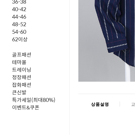
36-38
40-42
44-46
48-52
54-60
62이상
골프패션
테마몰
트레이닝
정장패션
잡화패션
큰신발
특가세일(최대80%)
상품설명
이벤트&쿠폰