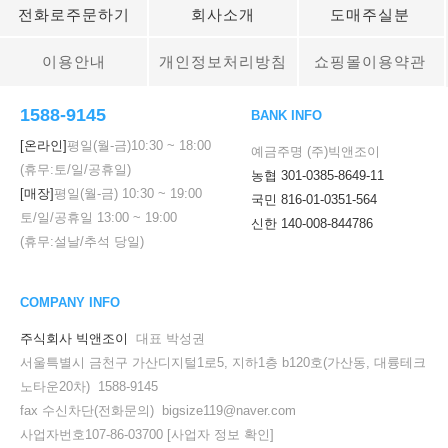
전화로주문하기
회사소개
도매주실분
이용안내
개인정보처리방침
쇼핑몰이용약관
1588-9145
BANK INFO
[온라인]
평일(월-금)
10:30
~
18:00
예금주명 (주)빅앤조이
(휴무:토/일/공휴일)
농협 301-0385-8649-11
[매장]
평일(월-금)
10:30
~
19:00
국민 816-01-0351-564
토/일/공휴일
13:00
~
19:00
신한 140-008-844786
(휴무:설날/추석 당일)
COMPANY INFO
주식회사 빅앤조이
대표 박성권
서울특별시 금천구 가산디지털1로5, 지하1층 b120호(가산동, 대륭테크
노타운20차) 1588-9145
fax 수신차단(전화문의) bigsize119@naver.com
사업자번호107-86-03700
[사업자 정보 확인]