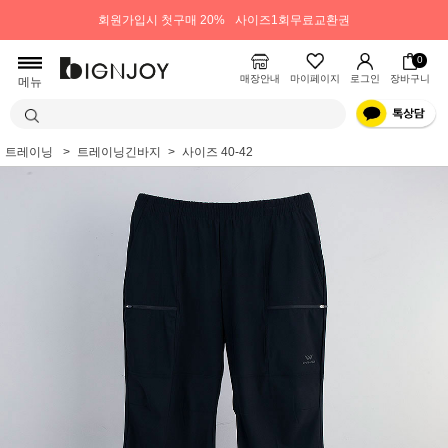
회원가입시 첫구매 20%
사이즈1회무료교환권
0
매장안내
마이페이지
로그인
장바구니
메뉴
트레이닝
트레이닝긴바지
사이즈 40-42