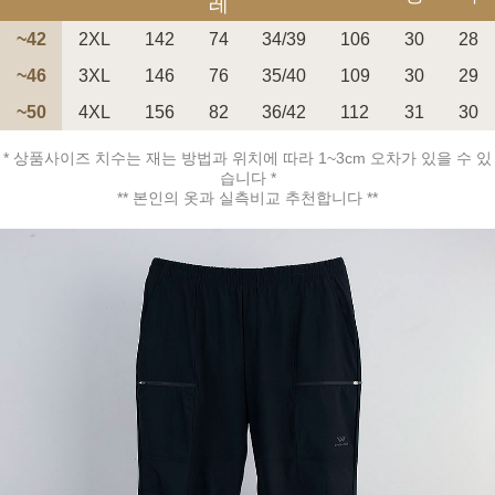
레
~42
2XL
142
74
34/39
106
30
28
~46
3XL
146
76
35/40
109
30
29
~50
4XL
156
82
36/42
112
31
30
페이코 ID로 페
PAYCO 바로구매
* 상품사이즈 치수는 재는 방법과 위치에 따라 1~3cm 오차가 있을 수 있
습니다 *
** 본인의 옷과 실측비교 추천합니다 **