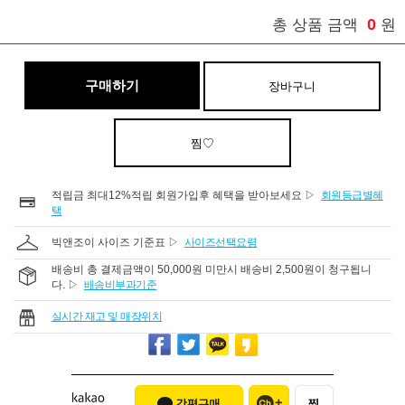
0
총 상품 금액
원
구매하기
장바구니
찜♡
적립금 최대12%적립 회원가입후 혜택을 받아보세요 ▷
회원등급별혜
택
빅앤조이 사이즈 기준표 ▷
사이즈선택요령
배송비 총 결제금액이 50,000원 미만시 배송비 2,500원이 청구됩니
다. ▷
배송비부과기준
실시간 재고 및 매장위치