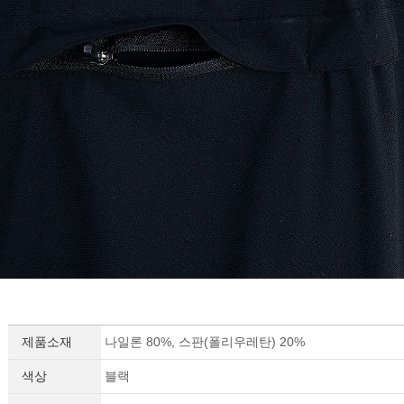
제품소재
나일론 80%, 스판(폴리우레탄) 20%
색상
블랙