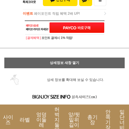
이벤트
페이포인트 적립 혜택 2배 UP!
이벤트
페이포인트 적립 혜택 2배 UP!
[ 결제혜택 ]
포인트 결제시 1% 적립!
상세정보 새창 열기
상세 정보를 확대해 보실 수 있습니다.
허
안
밑
엉덩
벅
앞/뒷
사이
총기
쪽
단
라벨
이둘
지
밑위
즈
장
기
너
레
둘
길이
장
비