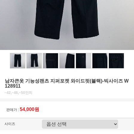
남자큰옷 기능성팬츠 지퍼포켓 와이드핏(블랙)-빅사이즈 W
128911
~42,~46,~50인치
54,000원
판매가 :
사이즈