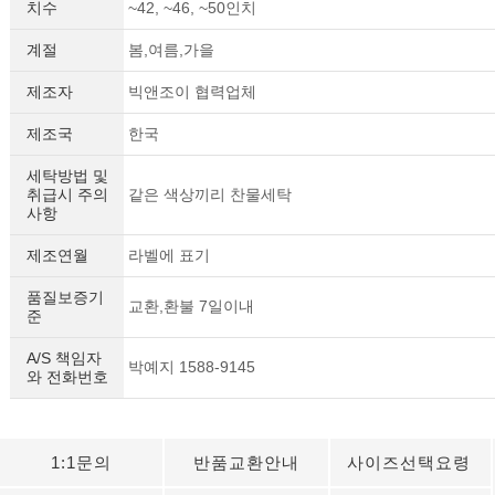
치수
~42, ~46, ~50인치
계절
봄,여름,가을
제조자
빅앤조이 협력업체
제조국
한국
세탁방법 및
취급시 주의
같은 색상끼리 찬물세탁
사항
제조연월
라벨에 표기
품질보증기
교환,환불 7일이내
준
A/S 책임자
박예지 1588-9145
와 전화번호
1:1문의
반품교환안내
사이즈선택요령