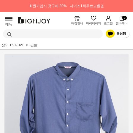
회원가입시 첫구매 20%
사이즈1회무료교환권
0
매장안내
마이페이지
로그인
장바구니
메뉴
상의 150-165
긴팔