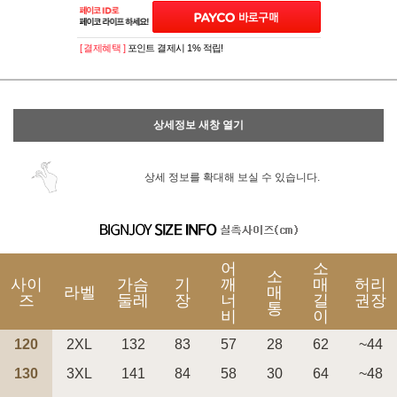
[ 결제혜택 ]
포인트 결제시 1% 적립!
상세정보 새창 열기
상세 정보를 확대해 보실 수 있습니다.
어
소
소
사이
가슴
기
깨
매
허리
라벨
매
즈
둘레
장
너
길
권장
통
비
이
120
2XL
132
83
57
28
62
~44
130
3XL
141
84
58
30
64
~48