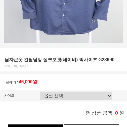
남자큰옷 긴팔남방 실크포켓(네이비)-빅사이즈 G28990
120,130,140,150
46,000원
판매가 :
사이즈
0
총 상품 금액
원