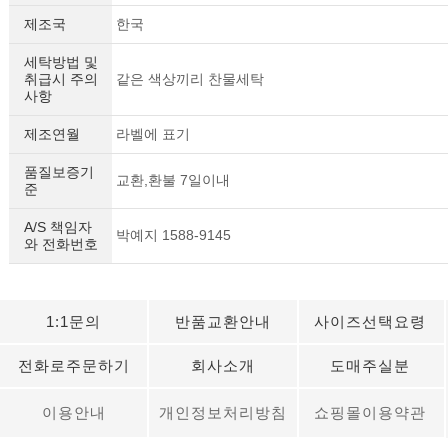
제조국
한국
세탁방법 및
취급시 주의
같은 색상끼리 찬물세탁
사항
제조연월
라벨에 표기
품질보증기
교환,환불 7일이내
준
A/S 책임자
박예지 1588-9145
와 전화번호
1:1문의
반품교환안내
사이즈선택요령
전화로주문하기
회사소개
도매주실분
이용안내
개인정보처리방침
쇼핑몰이용약관