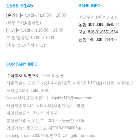
1588-9145
BANK INFO
[온라인]
평일(월-금)
10:30
~
18:00
예금주명 (주)빅앤조이
(휴무:토/일/공휴일)
농협 301-0385-8649-11
[매장]
평일(월-금)
10:30
~
19:00
국민 816-01-0351-564
토/일/공휴일
13:00
~
19:00
신한 140-008-844786
(휴무:설날/추석 당일)
COMPANY INFO
주식회사 빅앤조이
대표 박성권
서울특별시 금천구 가산디지털1로5, 지하1층 b120호(가산동, 대륭테크
노타운20차) 1588-9145
fax 수신차단(전화문의) bigsize119@naver.com
사업자번호107-86-03700
[사업자 정보 확인]
개인정보관리 책임자 박예지
통신판매업 신고번호 : 2019-서울금천-0045
건강기능식품영업신고 제2019-0084005호
copyright since2004©빅앤조이 all rights reserved.