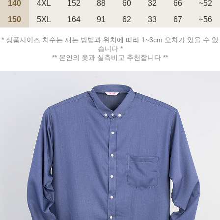
140
4XL
152
88
60
32
66
~52
150
5XL
164
91
62
33
67
~56
페이코 ID로 페
PAYCO 바로구매
* 상품사이즈 치수는 재는 방법과 위치에 따라 1~3cm 오차가 있을 수 있
습니다 *
** 본인의 옷과 실측비교 추천합니다 **