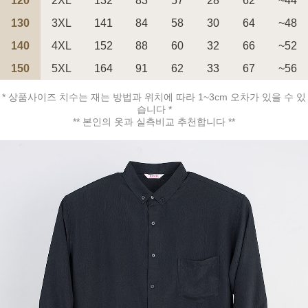
120
2XL
132
83
57
28
62
~44
130
3XL
141
84
58
30
64
~48
140
4XL
152
88
60
32
66
~52
150
5XL
164
91
62
33
67
~56
페이코 ID로 페
PAYCO 바로구매
* 상품사이즈 치수는 재는 방법과 위치에 따라 1~3cm 오차가 있을 수 있
습니다 *
** 본인의 옷과 실측비교 추천합니다 **