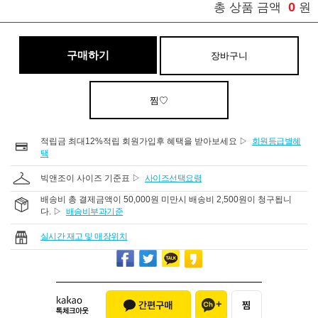
0
총 상품 금액
원
구매하기
장바구니
찜♡
적립금 최대12%적립 회원가입후 혜택을 받아보세요 ▷
회원등급별혜
택
빅앤조이 사이즈 기준표 ▷
사이즈선택요령
배송비 총 결제금액이 50,000원 미만시 배송비 2,500원이 청구됩니
다. ▷
배송비부과기준
실시간 재고 및 매장위치