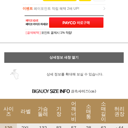
이벤트
페이포인트 적립 혜택 2배 UP!
이벤트
페이포인트 적립 혜택 2배 UP!
[ 결제혜택 ]
포인트 결제시 1% 적립!
상세정보 새창 열기
상세 정보를 확대해 보실 수 있습니다.
어
소
소
사이
가슴
기
깨
매
허리
라벨
매
즈
둘레
장
너
길
권장
통
비
이