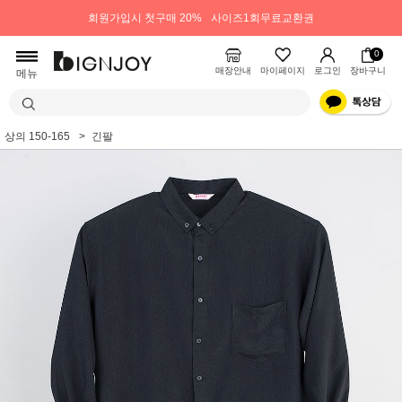
회원가입시 첫구매 20%
사이즈1회무료교환권
0
매장안내
마이페이지
로그인
장바구니
메뉴
상의 150-165
긴팔