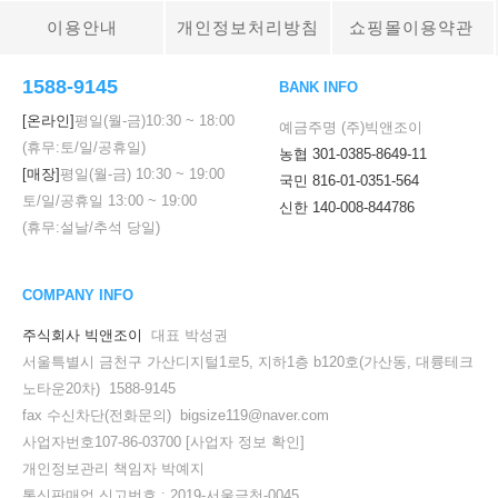
이용안내
개인정보처리방침
쇼핑몰이용약관
1588-9145
BANK INFO
[온라인]
평일(월-금)
10:30
~
18:00
예금주명 (주)빅앤조이
(휴무:토/일/공휴일)
농협 301-0385-8649-11
[매장]
평일(월-금)
10:30
~
19:00
국민 816-01-0351-564
토/일/공휴일
13:00
~
19:00
신한 140-008-844786
(휴무:설날/추석 당일)
COMPANY INFO
주식회사 빅앤조이
대표 박성권
서울특별시 금천구 가산디지털1로5, 지하1층 b120호(가산동, 대륭테크
노타운20차) 1588-9145
fax 수신차단(전화문의) bigsize119@naver.com
사업자번호107-86-03700
[사업자 정보 확인]
개인정보관리 책임자 박예지
통신판매업 신고번호 : 2019-서울금천-0045