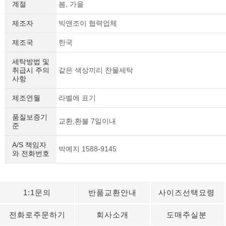
계절
봄, 가을
제조자
빅앤조이 협력업체
제조국
한국
세탁방법 및
취급시 주의
같은 색상끼리 찬물세탁
사항
제조연월
라벨에 표기
품질보증기
교환,환불 7일이내
준
A/S 책임자
박예지 1588-9145
와 전화번호
1:1문의
반품교환안내
사이즈선택요령
전화로주문하기
회사소개
도매주실분