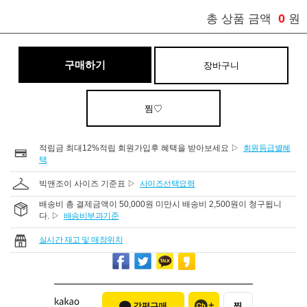
0
총 상품 금액
원
구매하기
장바구니
찜♡
적립금 최대12%적립 회원가입후 혜택을 받아보세요 ▷
회원등급별혜
택
빅앤조이 사이즈 기준표 ▷
사이즈선택요령
배송비 총 결제금액이 50,000원 미만시 배송비 2,500원이 청구됩니
다. ▷
배송비부과기준
실시간 재고 및 매장위치