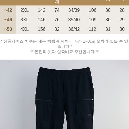
레
~42
2XL
142
74
34/39
106
30
28
~46
3XL
146
76
35/40
109
30
29
~50
4XL
156
82
36/42
112
31
30
페이코 ID로 페
PAYCO 바로구매
* 상품사이즈 치수는 재는 방법과 위치에 따라 1~3cm 오차가 있을 수 있
습니다 *
** 본인의 옷과 실측비교 추천합니다 **