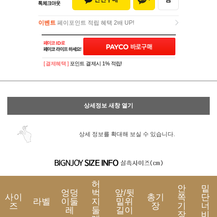
이벤트
페이포인트 적립 혜택 2배 UP!
이벤트
페이포인트 적립 혜택 2배 UP!
[ 결제혜택 ]
포인트 결제시 1% 적립!
상세정보 새창 열기
상세 정보를 확대해 보실 수 있습니다.
허
안
밑
엉덩
벅
앞/뒷
사이
총기
쪽
단
라벨
이둘
지
밑위
즈
장
기
너
레
둘
길이
장
비