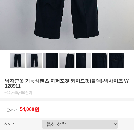
남자큰옷 기능성팬츠 지퍼포켓 와이드핏(블랙)-빅사이즈 W
128911
~42,~46,~50인치
54,000원
판매가 :
사이즈