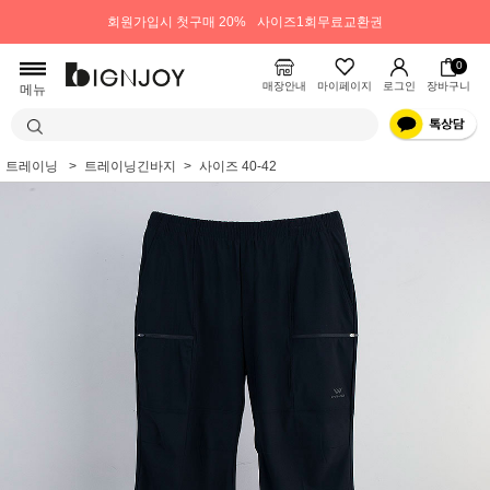
회원가입시 첫구매 20%
사이즈1회무료교환권
0
매장안내
마이페이지
로그인
장바구니
메뉴
트레이닝
트레이닝긴바지
사이즈 40-42