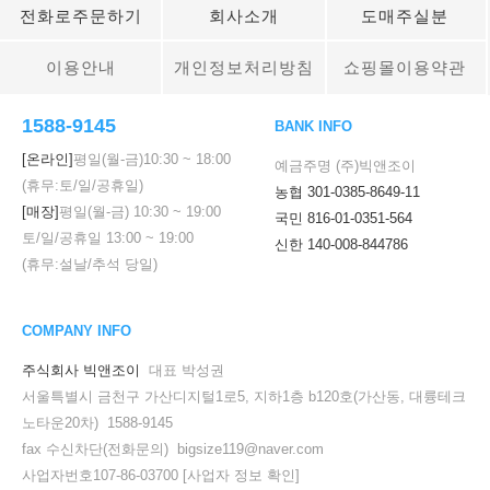
전화로주문하기
회사소개
도매주실분
이용안내
개인정보처리방침
쇼핑몰이용약관
1588-9145
BANK INFO
[온라인]
평일(월-금)
10:30
~
18:00
예금주명 (주)빅앤조이
(휴무:토/일/공휴일)
농협 301-0385-8649-11
[매장]
평일(월-금)
10:30
~
19:00
국민 816-01-0351-564
토/일/공휴일
13:00
~
19:00
신한 140-008-844786
(휴무:설날/추석 당일)
COMPANY INFO
주식회사 빅앤조이
대표 박성권
서울특별시 금천구 가산디지털1로5, 지하1층 b120호(가산동, 대륭테크
노타운20차) 1588-9145
fax 수신차단(전화문의) bigsize119@naver.com
사업자번호107-86-03700
[사업자 정보 확인]