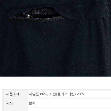
제품소재
나일론 80%, 스판(폴리우레탄) 20%
색상
블랙