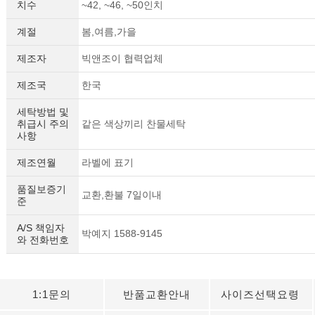
치수
~42, ~46, ~50인치
계절
봄,여름,가을
제조자
빅앤조이 협력업체
제조국
한국
세탁방법 및
취급시 주의
같은 색상끼리 찬물세탁
사항
제조연월
라벨에 표기
품질보증기
교환,환불 7일이내
준
A/S 책임자
박예지 1588-9145
와 전화번호
1:1문의
반품교환안내
사이즈선택요령