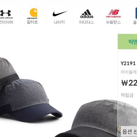
Y219
머리둘레 
￦22
적립금
배송비
색상