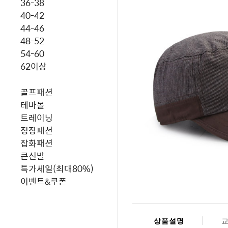
36-38
40-42
44-46
48-52
54-60
62이상
골프패션
테마몰
트레이닝
정장패션
잡화패션
큰신발
특가세일(최대80%)
이벤트&쿠폰
상품설명