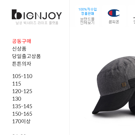
공동구매
신상품
당일출고상품
튼튼의자
105-110
115
120-125
130
135-145
150-165
170이상