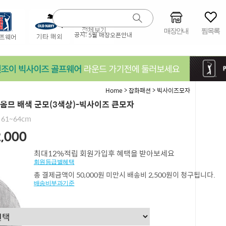
매장안내
찜목록
공지:
5월 매장오픈안내
>
>
Home
잡화패션
빅사이즈모자
1 옴므 배색 군모(3색상)-빅사이즈 큰모자
61~64cm
,000
최대12%적립 회원가입후 혜택을 받아보세요
회원등급별혜택
총 결제금액이 50,000원 미만시 배송비 2,500원이 청구됩니다.
배송비부과기준