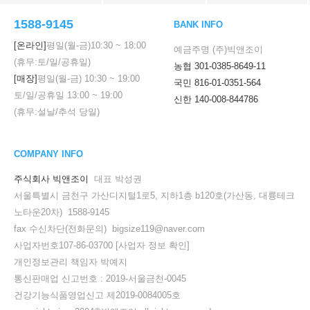
1588-9145
BANK INFO
[온라인]
평일(월-금)
10:30
~
18:00
예금주명 (주)빅앤조이
(휴무:토/일/공휴일)
농협 301-0385-8649-11
[매장]
평일(월-금)
10:30
~
19:00
국민 816-01-0351-564
토/일/공휴일
13:00
~
19:00
신한 140-008-844786
(휴무:설날/추석 당일)
COMPANY INFO
주식회사 빅앤조이
대표 박성권
서울특별시 금천구 가산디지털1로5, 지하1층 b120호(가산동, 대륭테크
노타운20차) 1588-9145
fax 수신차단(전화문의) bigsize119@naver.com
사업자번호107-86-03700
[사업자 정보 확인]
개인정보관리 책임자 박예지
통신판매업 신고번호 : 2019-서울금천-0045
건강기능식품영업신고 제2019-0084005호