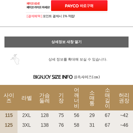
[ 결제혜택 ]
포인트 결제시 1% 적립!
상세정보 새창 열기
상세 정보를 확대해 보실 수 있습니다.
어
소
소
사이
가슴
기
깨
매
허리
라벨
매
즈
둘레
장
너
길
권장
통
비
이
115
2XL
128
75
56
29
67
~42
125
3XL
138
76
58
31
67
~46