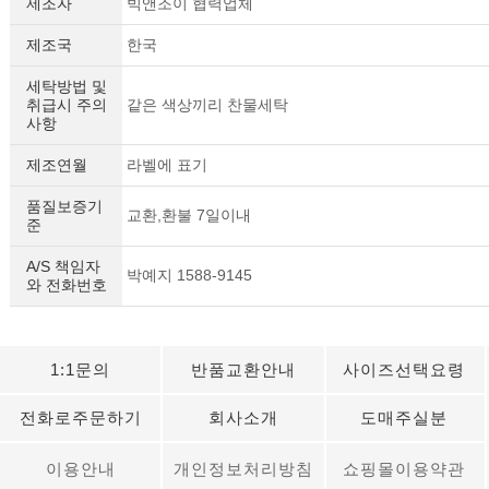
제조자
빅앤조이 협력업체
제조국
한국
세탁방법 및
취급시 주의
같은 색상끼리 찬물세탁
사항
제조연월
라벨에 표기
품질보증기
교환,환불 7일이내
준
A/S 책임자
박예지 1588-9145
와 전화번호
1:1문의
반품교환안내
사이즈선택요령
전화로주문하기
회사소개
도매주실분
이용안내
개인정보처리방침
쇼핑몰이용약관