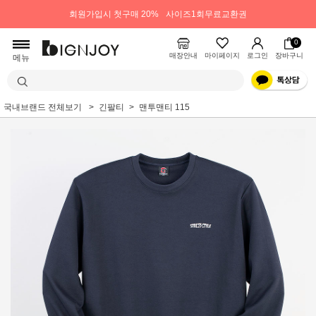
회원가입시 첫구매 20%
사이즈1회무료교환권
0
매장안내
마이페이지
로그인
장바구니
메뉴
국내브랜드 전체보기
긴팔티
맨투맨티 115