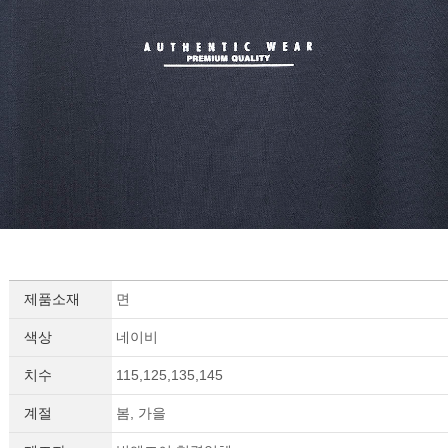
제품소재
면
색상
네이비
치수
115,125,135,145
계절
봄, 가을