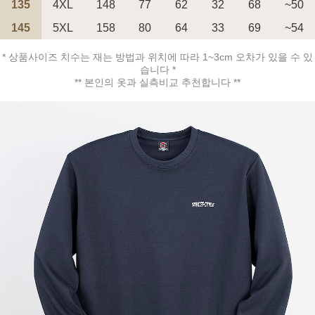
135
4XL
148
77
62
32
68
~50
145
5XL
158
80
64
33
69
~54
페이코 ID로 페
PAYCO 바로구매
* 상품사이즈 치수는 재는 방법과 위치에 따라 1~3cm 오차가 있을 수 있
습니다 *
** 본인의 옷과 실측비교 추천합니다 **