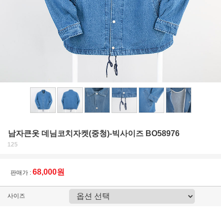
남자큰옷 데님코치자켓(중청)-빅사이즈 BO58976
125
68,000원
판매가 :
사이즈