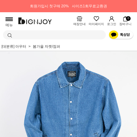
회원가입시 첫구매 20%
사이즈1회무료교환권
0
매장안내
마이페이지
로그인
장바구니
메뉴
[대분류] 아우터
봄가을 자켓/점퍼