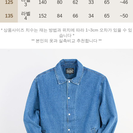
125
140
80
62
33
65
~46
3
라벨
135
152
84
66
34
65
~50
4
* 상품사이즈 치수는 재는 방법과 위치에 따라 1~3cm 오차가 있을 수 있
페이코 ID로 페
습니다 *
PAYCO 바로구매
** 본인의 옷과 실측비교 추천합니다 **