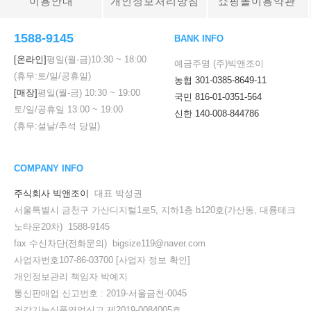
이용안내
개인정보처리방침
쇼핑몰이용약관
1588-9145
BANK INFO
[온라인]
평일(월-금)
10:30
~
18:00
예금주명 (주)빅앤조이
(휴무:토/일/공휴일)
농협 301-0385-8649-11
[매장]
평일(월-금)
10:30
~
19:00
국민 816-01-0351-564
토/일/공휴일
13:00
~
19:00
신한 140-008-844786
(휴무:설날/추석 당일)
COMPANY INFO
주식회사 빅앤조이
대표 박성권
서울특별시 금천구 가산디지털1로5, 지하1층 b120호(가산동, 대륭테크
노타운20차) 1588-9145
fax 수신차단(전화문의) bigsize119@naver.com
사업자번호107-86-03700
[사업자 정보 확인]
개인정보관리 책임자 박예지
통신판매업 신고번호 : 2019-서울금천-0045
건강기능식품영업신고 제2019-0084005호