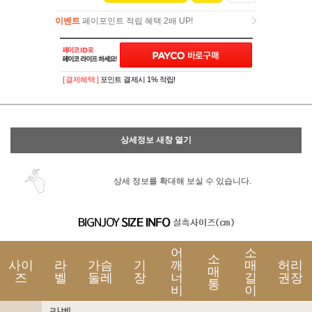
이벤트
페이포인트 적립 혜택 2배 UP!
이벤트
페이포인트 적립 혜택 2배 UP!
[ 결제혜택 ]
포인트 결제시 1% 적립!
상세정보 새창 열기
상세 정보를 확대해 보실 수 있습니다.
어
소
소
사이
라
가슴
기
깨
매
허리
매
즈
벨
둘레
장
너
길
권장
통
비
이
라벨