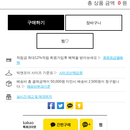
0
총 상품 금액
원
구매하기
장바구니
찜♡
적립금 최대12%적립 회원가입후 혜택을 받아보세요 ▷
회원등급별혜
택
빅앤조이 사이즈 기준표 ▷
사이즈선택요령
배송비 총 결제금액이 50,000원 미만시 배송비 2,500원이 청구됩니
다. ▷
배송비부과기준
실시간 재고 및 매장위치