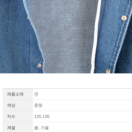
제품소재
면
색상
중청
치수
125,135
계절
봄, 가을