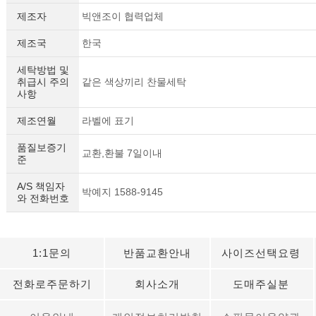
제조자
빅앤조이 협력업체
제조국
한국
세탁방법 및
취급시 주의
같은 색상끼리 찬물세탁
사항
제조연월
라벨에 표기
품질보증기
교환,환불 7일이내
준
A/S 책임자
박예지 1588-9145
와 전화번호
1:1문의
반품교환안내
사이즈선택요령
전화로주문하기
회사소개
도매주실분