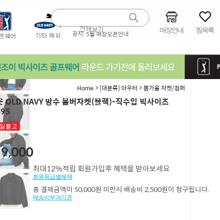
매장안내
찜목록
공지:
5월 매장오픈안내
>
>
Home
[대분류] 아우터
봄가을 자켓/점퍼
 OLD NAVY 방수 봄버자켓(블랙)-직수입 빅사이즈
95
9,000
최대12%적립 회원가입후 혜택을 받아보세요
회원등급별혜택
총 결제금액이 50,000원 미만시 배송비 2,500원이 청구됩니다.
배송비부과기준