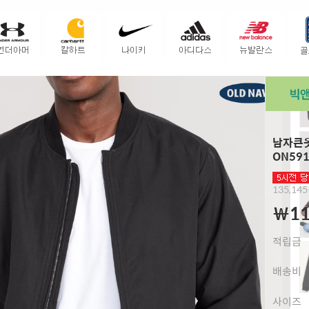
남자큰옷
ON591
135,145
￦11
적립금
배송비
사이즈