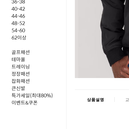
36-38
40-42
44-46
48-52
54-60
62이상
골프패션
테마몰
트레이닝
정장패션
잡화패션
큰신발
특가세일(최대80%)
상품설명
이벤트&쿠폰