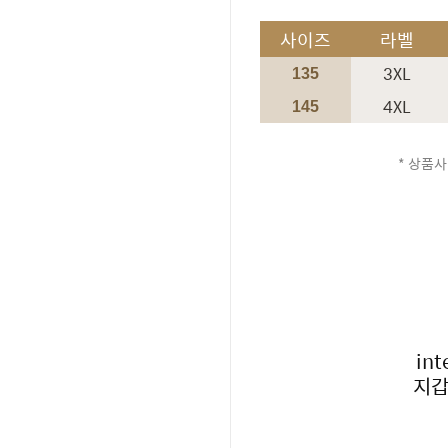
사이즈
라벨
3XL
135
4XL
145
* 상품사
int
지갑