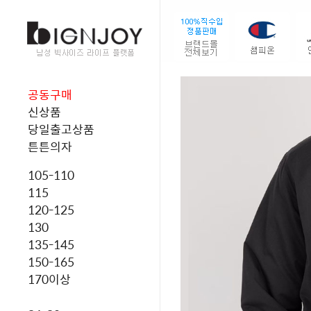
공동구매
신상품
당일출고상품
튼튼의자
105-110
115
120-125
130
135-145
150-165
170이상