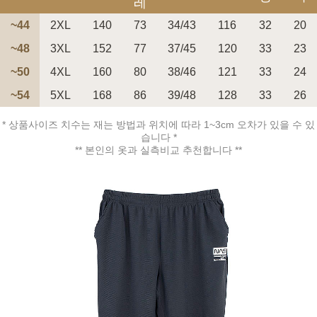
레
~44
2XL
140
73
34/43
116
32
20
~48
3XL
152
77
37/45
120
33
23
~50
4XL
160
80
38/46
121
33
24
페이코 ID로 페
~54
5XL
168
86
39/48
128
33
26
PAYCO 바로구매
* 상품사이즈 치수는 재는 방법과 위치에 따라 1~3cm 오차가 있을 수 있
습니다 *
** 본인의 옷과 실측비교 추천합니다 **