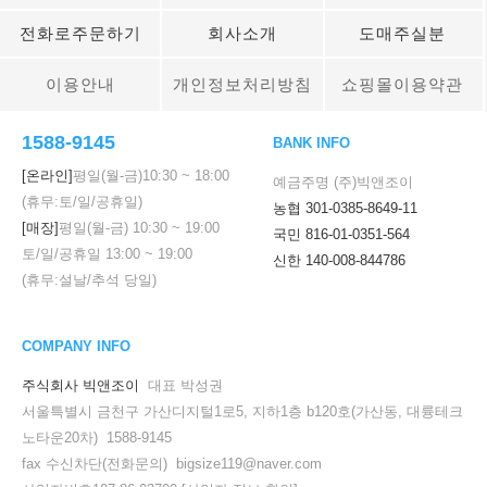
전화로주문하기
회사소개
도매주실분
이용안내
개인정보처리방침
쇼핑몰이용약관
1588-9145
BANK INFO
[온라인]
평일(월-금)
10:30
~
18:00
예금주명 (주)빅앤조이
(휴무:토/일/공휴일)
농협 301-0385-8649-11
[매장]
평일(월-금)
10:30
~
19:00
국민 816-01-0351-564
토/일/공휴일
13:00
~
19:00
신한 140-008-844786
(휴무:설날/추석 당일)
COMPANY INFO
주식회사 빅앤조이
대표 박성권
서울특별시 금천구 가산디지털1로5, 지하1층 b120호(가산동, 대륭테크
노타운20차) 1588-9145
fax 수신차단(전화문의) bigsize119@naver.com