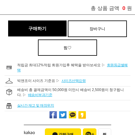
0
총 상품 금액
원
구매하기
장바구니
찜♡
적립금 최대12%적립 회원가입후 혜택을 받아보세요 ▷
회원등급별혜
택
빅앤조이 사이즈 기준표 ▷
사이즈선택요령
배송비 총 결제금액이 50,000원 미만시 배송비 2,500원이 청구됩니
다. ▷
배송비부과기준
실시간 재고 및 매장위치