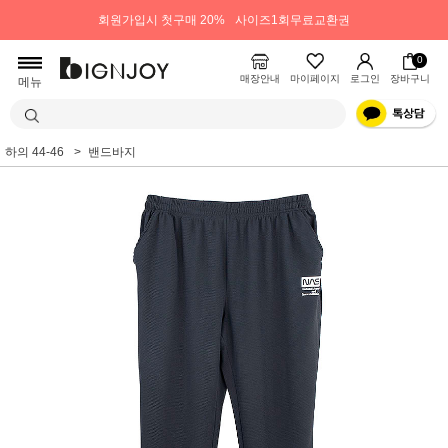
회원가입시 첫구매 20%
사이즈1회무료교환권
0
매장안내
마이페이지
로그인
장바구니
메뉴
하의 44-46
밴드바지