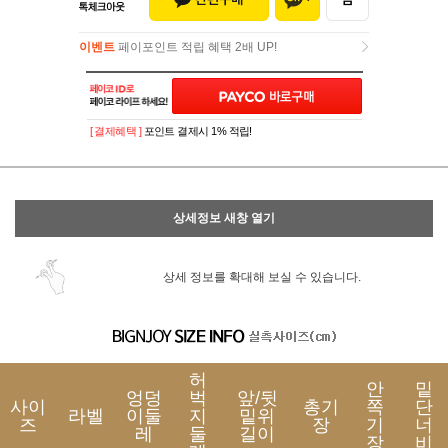
이벤트
페이포인트 적립 혜택 2배 UP!
이벤트
페이포인트 적립 혜택 2배 UP!
[ 결제혜택 ]
포인트 결제시 1% 적립!
상세정보 새창 열기
상세 정보를 확대해 보실 수 있습니다.
허
안
밑
엉덩
벅
앞/뒷
사이
총기
쪽
단
라벨
이둘
지
밑위
즈
장
기
너
레
둘
길이
장
비