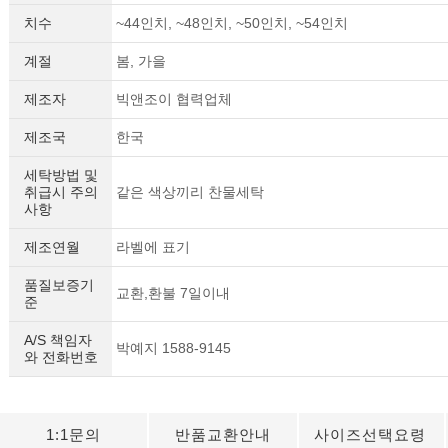
치수
~44인치, ~48인치, ~50인치, ~54인치
계절
봄, 가을
제조자
빅앤조이 협력업체
제조국
한국
세탁방법 및
취급시 주의
같은 색상끼리 찬물세탁
사항
제조연월
라벨에 표기
품질보증기
교환,환불 7일이내
준
A/S 책임자
박예지 1588-9145
와 전화번호
1:1문의
반품교환안내
사이즈선택요령