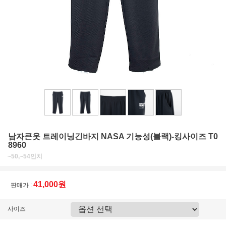
남자큰옷 트레이닝긴바지 NASA 기능성(블랙)-킹사이즈 T0
8960
~50,~54인치
41,000원
판매가 :
사이즈