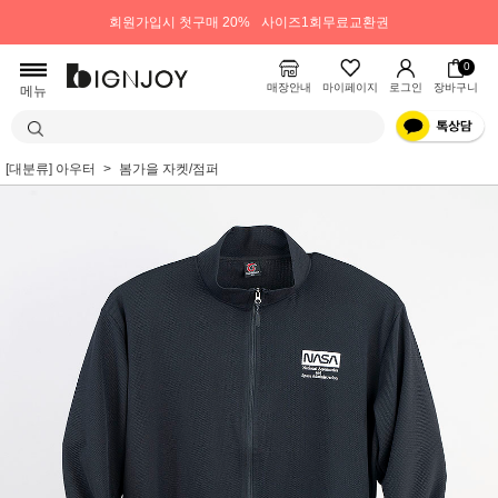
회원가입시 첫구매 20%
사이즈1회무료교환권
0
매장안내
마이페이지
로그인
장바구니
메뉴
[대분류] 아우터
봄가을 자켓/점퍼