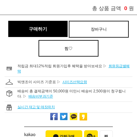
0
총 상품 금액
원
구매하기
장바구니
찜♡
적립금 최대12%적립 회원가입후 혜택을 받아보세요 ▷
회원등급별혜
택
빅앤조이 사이즈 기준표 ▷
사이즈선택요령
배송비 총 결제금액이 50,000원 미만시 배송비 2,500원이 청구됩니
다. ▷
배송비부과기준
실시간 재고 및 매장위치