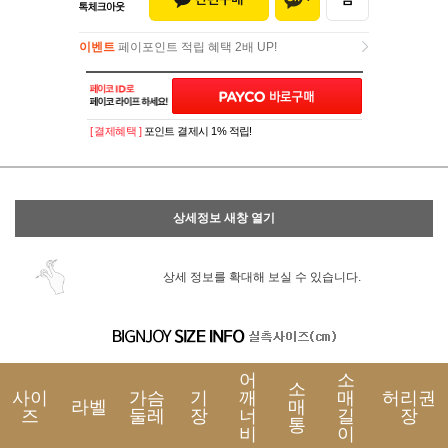
이벤트
페이포인트 적립 혜택 2배 UP!
이벤트
페이포인트 적립 혜택 2배 UP!
[ 결제혜택 ]
포인트 결제시 1% 적립!
상세정보 새창 열기
상세 정보를 확대해 보실 수 있습니다.
어
소
소
사이
가슴
기
깨
매
허리권
라벨
매
즈
둘레
장
너
길
장
통
비
이