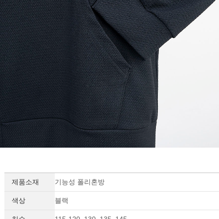
제품소재
기능성 폴리혼방
색상
블랙
치수
115-120, 130, 135, 145