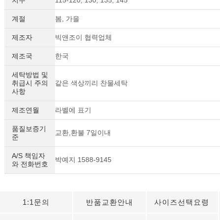
계절
봄, 가을
제조자
빅앤조이 협력업체
제조국
한국
세탁방법 및
취급시 주의
같은 색상끼리 찬물세탁
사항
제조연월
라벨에 표기
품질보증기
교환,환불 7일이내
준
A/S 책임자
박예지 1588-9145
와 전화번호
1:1문의
반품교환안내
사이즈선택요령