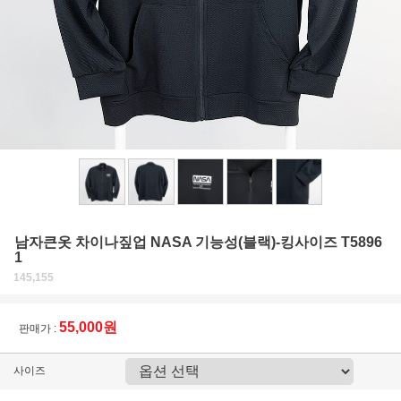
남자큰옷 차이나짚업 NASA 기능성(블랙)-킹사이즈 T5896
1
145,155
55,000원
판매가 :
사이즈