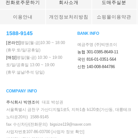
전화로주문하기
회사소개
도매주실분
이용안내
개인정보처리방침
쇼핑몰이용약관
1588-9145
BANK INFO
[온라인]
평일(월-금)
10:30
~
18:00
예금주명 (주)빅앤조이
(휴무:토/일/공휴일)
농협 301-0385-8649-11
[매장]
평일(월-금)
10:30
~
19:00
국민 816-01-0351-564
토/일/공휴일
13:00
~
19:00
신한 140-008-844786
(휴무:설날/추석 당일)
COMPANY INFO
주식회사 빅앤조이
대표 박성권
서울특별시 금천구 가산디지털1로5, 지하1층 b120호(가산동, 대륭테크
노타운20차) 1588-9145
fax 수신차단(전화문의) bigsize119@naver.com
사업자번호107-86-03700
[사업자 정보 확인]