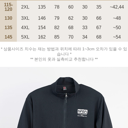
115-
2XL
135
78
60
30
35
~42,44
120
130
3XL
146
79
62
30
66
~48
135
4XL
154
82
68
33
67
~50
145
5XL
162
85
70
34
68
~54
페이코 ID로 페
PAYCO 바로구매
* 상품사이즈 치수는 재는 방법과 위치에 따라 1~3cm 오차가 있을 수 있
습니다 *
** 본인의 옷과 실측비교 추천합니다 **