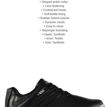
> Shaped ankle collar
> Lace fastening
> Cushioned insole
> Soft textile lining
> Rubber hybrid outsole
> Dynamic cleats
> Easy to clean
> Slazenger branding
페이코 ID로 페
PAYCO 바로구매
> Upper: Synthetic
> Inner: Textile
> Sole: Synthetic