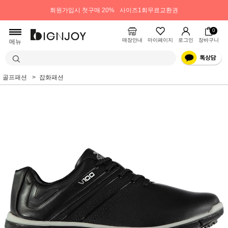
회원가입시 첫구매 20%
사이즈1회무료교환권
0
매장안내
마이페이지
로그인
장바구니
메뉴
골프패션
잡화패션