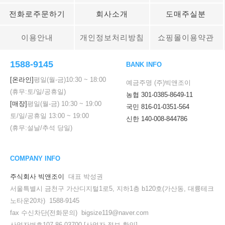
전화로주문하기
회사소개
도매주실분
이용안내
개인정보처리방침
쇼핑몰이용약관
1588-9145
BANK INFO
[온라인]
평일(월-금)
10:30
~
18:00
예금주명 (주)빅앤조이
(휴무:토/일/공휴일)
농협 301-0385-8649-11
[매장]
평일(월-금)
10:30
~
19:00
국민 816-01-0351-564
토/일/공휴일
13:00
~
19:00
신한 140-008-844786
(휴무:설날/추석 당일)
COMPANY INFO
주식회사 빅앤조이
대표 박성권
서울특별시 금천구 가산디지털1로5, 지하1층 b120호(가산동, 대륭테크
노타운20차) 1588-9145
fax 수신차단(전화문의) bigsize119@naver.com
사업자번호107-86-03700
[사업자 정보 확인]