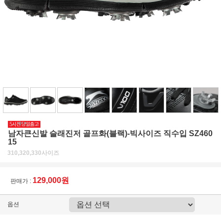
남자큰신발 슬래진저 골프화(블랙)-빅사이즈 직수입 SZ460
15
310,320,330사이즈
129,000원
판매가 :
옵션