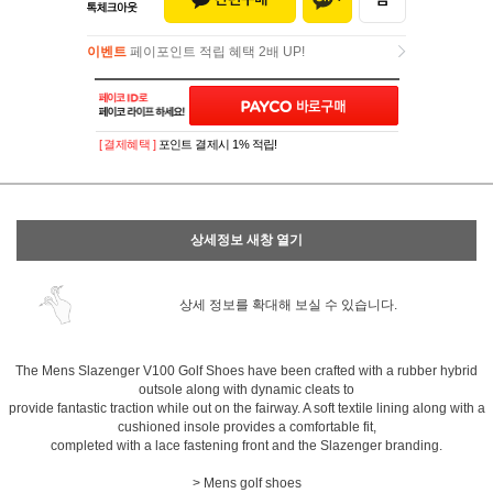
이벤트
페이포인트 적립 혜택 2배 UP!
이벤트
페이포인트 적립 혜택 2배 UP!
[ 결제혜택 ]
포인트 결제시 1% 적립!
상세정보 새창 열기
상세 정보를 확대해 보실 수 있습니다.
The Mens Slazenger V100 Golf Shoes have been crafted with a rubber hybrid
outsole along with dynamic cleats to
provide fantastic traction while out on the fairway. A soft textile lining along with a
cushioned insole provides a comfortable fit,
completed with a lace fastening front and the Slazenger branding.
> Mens golf shoes